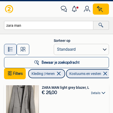
Kostuums en vesten
Sorteer op
Alle afstanden…
Bewaar je zoekopdracht
Filters
Kleding | Heren
Kostuums en vesten
ZARA MAN light grey blazer, L
€ 26,00
Details