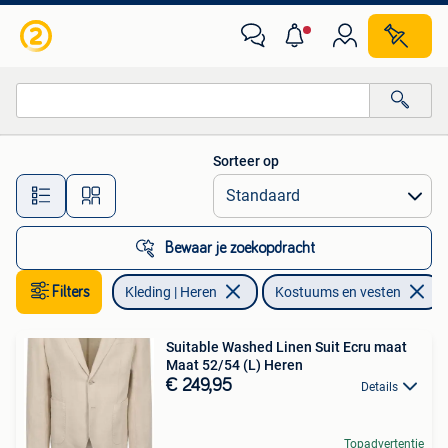
Kostuums en vesten
Sorteer op
Alle afstanden…
Bewaar je zoekopdracht
Filters
Kleding | Heren
Kostuums en vesten
Suitable Washed Linen Suit Ecru maat
Maat 52/54 (L) Heren
€ 249,95
Details
Topadvertentie