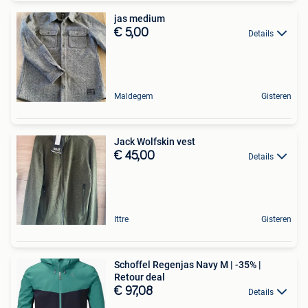
jas medium
€ 5,00
Details
Maldegem
Gisteren
Jack Wolfskin vest
€ 45,00
Details
Ittre
Gisteren
Schoffel Regenjas Navy M | -35% |
Retour deal
€ 97,08
Details