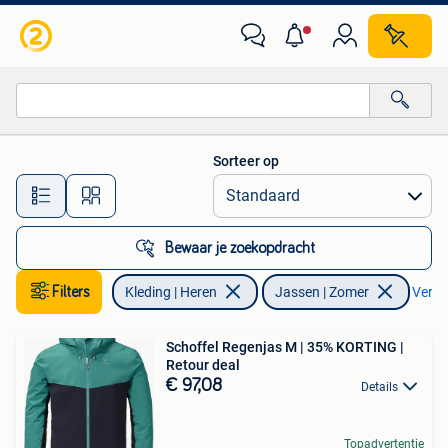
Jassen | Zomer
Sorteer op
Alle afstanden…
Bewaar je zoekopdracht
Filters
Kleding | Heren
Jassen | Zomer
Verwij
Schoffel Regenjas M | 35% KORTING |
Retour deal
€ 97,08
Details
Topadvertentie