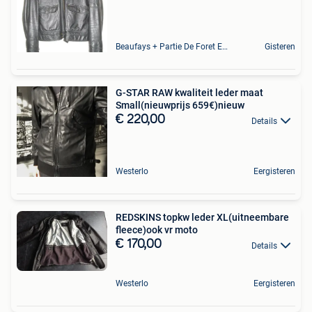
Beaufays + Partie De Foret Et De Tilff
Gisteren
G-STAR RAW kwaliteit leder maat
Small(nieuwprijs 659€)nieuw
€ 220,00
Details
Westerlo
Eergisteren
REDSKINS topkw leder XL(uitneembare
fleece)ook vr moto
€ 170,00
Details
Westerlo
Eergisteren