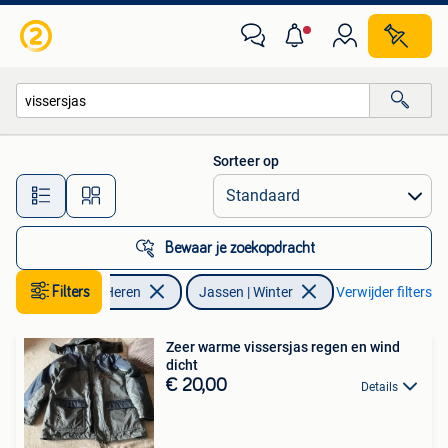
Jassen | Winter
Sorteer op
Alle afstanden…
Bewaar je zoekopdracht
Kleding | Heren
Filters
Jassen | Winter
Verwijder filters
Zeer warme vissersjas regen en wind
dicht
€ 20,00
Details