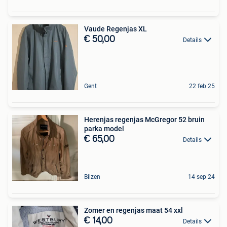
Vaude Regenjas XL
€ 50,00
Details
Gent
22 feb 25
Herenjas regenjas McGregor 52 bruin
parka model
€ 65,00
Details
Bilzen
14 sep 24
Zomer en regenjas maat 54 xxl
€ 14,00
Details