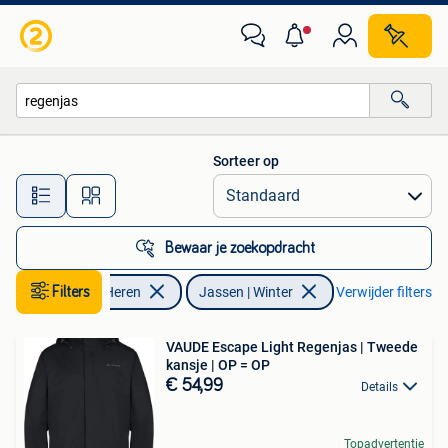
Jassen | Winter
Sorteer op
Alle afstanden…
Bewaar je zoekopdracht
Kleding | Heren
Filters
Jassen | Winter
Verwijder filters
VAUDE Escape Light Regenjas | Tweede
kansje | OP = OP
€ 54,99
Details
Topadvertentie