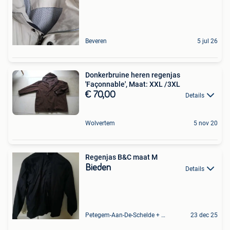
Beveren
5 jul 26
Donkerbruine heren regenjas
'Façonnable', Maat: XXL /3XL
€ 70,00
Details
Wolvertem
5 nov 20
Regenjas B&C maat M
Bieden
Details
Petegem-Aan-De-Schelde + Deel Van Oudenaarde
23 dec 25