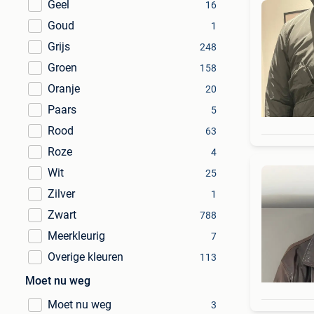
Geel
16
Goud
1
Grijs
248
Groen
158
Oranje
20
Paars
5
Rood
63
Roze
4
Wit
25
Zilver
1
Zwart
788
Meerkleurig
7
Overige kleuren
113
Moet nu weg
Moet nu weg
3