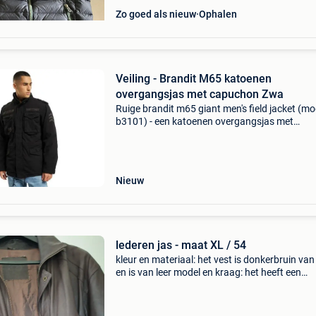
Zo goed als nieuw
Ophalen
Veiling - Brandit M65 katoenen
overgangsjas met capuchon Zwa
Ruige brandit m65 giant men's field jacket (mo
b3101) - een katoenen overgangsjas met
capuchon, verkrijgbaar in zwart of marinebla
Premium veldjas met een uitneembare binnenj
Heavy-duty k
Nieuw
lederen jas - maat XL / 54
​kleur en materiaal: het vest is donkerbruin van
en is van leer ​model en kraag: het heeft een
opstaande kraag en een ietwat klassieke, rob
pasvorm met een elastische zoom aan de
onderkant.