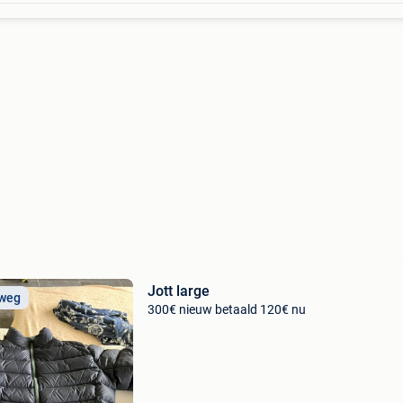
Jott large
 weg
300€ nieuw betaald 120€ nu