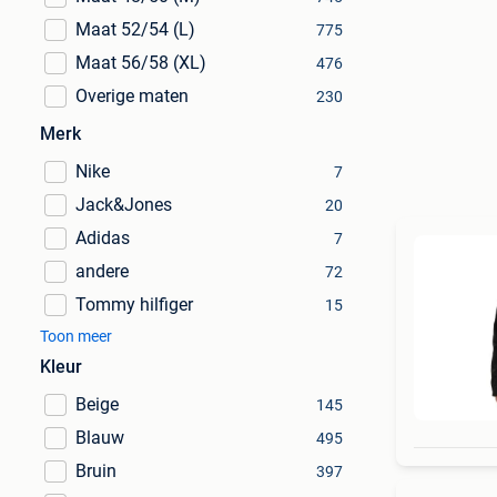
Maat 52/54 (L)
775
Maat 56/58 (XL)
476
Overige maten
230
Merk
Nike
7
Jack&Jones
20
Adidas
7
andere
72
Tommy hilfiger
15
Toon meer
Kleur
Beige
145
Blauw
495
Bruin
397