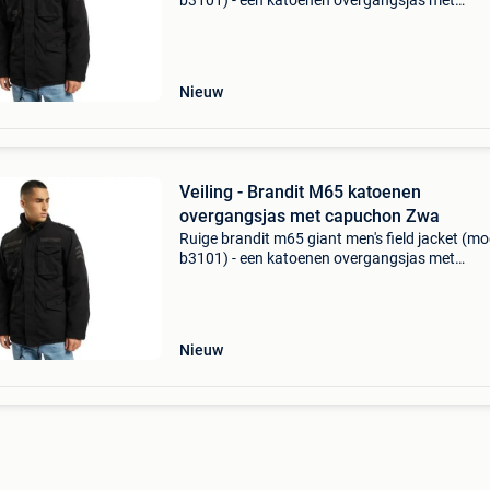
b3101) - een katoenen overgangsjas met
capuchon, verkrijgbaar in zwart of marinebla
Premium veldjas met een uitneembare binnenj
Heavy-duty k
Nieuw
Veiling - Brandit M65 katoenen
overgangsjas met capuchon Zwa
Ruige brandit m65 giant men's field jacket (mo
b3101) - een katoenen overgangsjas met
capuchon, verkrijgbaar in zwart of marinebla
Premium veldjas met een uitneembare binnenj
Heavy-duty k
Nieuw