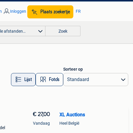
n
Inloggen
FR
Plaats zoekertje
lle afstanden…
Zoek
Sorteer op
Lijst
Foto’s
€ 27,00
XL Auctions
Vandaag
Heel België
del