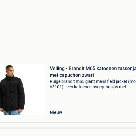
Veiling - Brandit M65 katoenen tussenj
met capuchon zwart
Ruige brandit m65 giant men's field jacket (mo
b3101) - een katoenen overgangsjas met
capuchon, verkrijgbaar in zwart of marinebla
Premium veldjas met een uitneembare binnenj
Heavy-duty k
Nieuw