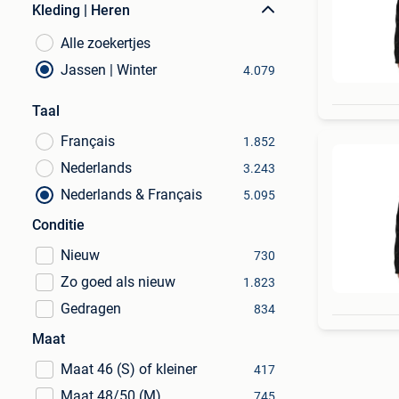
Kleding | Heren
Alle zoekertjes
Jassen | Winter
4.079
Taal
Français
1.852
Nederlands
3.243
Nederlands & Français
5.095
Conditie
Nieuw
730
Zo goed als nieuw
1.823
Gedragen
834
Maat
Maat 46 (S) of kleiner
417
Maat 48/50 (M)
745