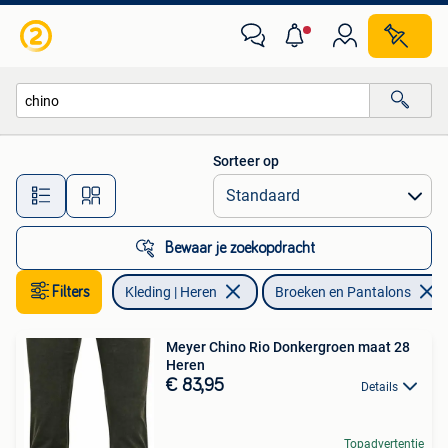
Broeken en Pantalons
Sorteer op
Alle afstanden…
Bewaar je zoekopdracht
Filters
Kleding | Heren
Broeken en Pantalons
Meyer Chino Rio Donkergroen maat 28
Heren
€ 83,95
Details
Topadvertentie