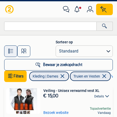
Truien en Vesten
Sorteer op
Alle afstanden…
Bewaar je zoekopdracht
Filters
Kleding | Dames
Truien en Vesten
Ver
Veiling - Unisex verwarmd vest XL
€ 15,00
Details
Topadvertentie
Bezoek website
Vandaag