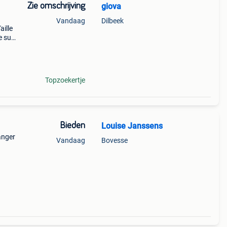
Zie omschrijving
giova
Vandaag
Dilbeek
aille
e sur
endre
Topzoekertje
Bieden
Louise Janssens
anger
Vandaag
Bovesse