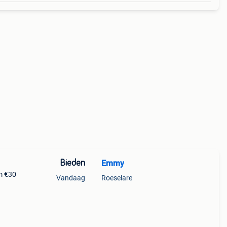
Bieden
Emmy
m €30
Vandaag
Roeselare