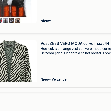
zelfs geschikt voor de laagste temperaturen. 
een knop met ledverl
Nieuw
Vest ZEBS VERO MODA curve maat 44
Hoe leuk is dit lange vest van vero moda curve 
De zebra print is ingebreid en het breisel is oo
dikker en heerlijk zacht. Het is een losvallend 
zonder zakken. Combineer met de snake leg
Nieuw
Verzenden