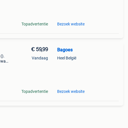
Met
Topadvertentie
Bezoek website
€ 59,99
Bagoes
().
Vandaag
Heel België
k wat
model
Topadvertentie
Bezoek website