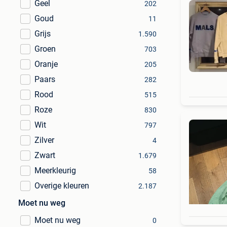
Geel
202
Goud
11
Grijs
1.590
Groen
703
Oranje
205
Paars
282
Rood
515
Roze
830
Wit
797
Zilver
4
Zwart
1.679
Meerkleurig
58
Overige kleuren
2.187
Moet nu weg
Moet nu weg
0