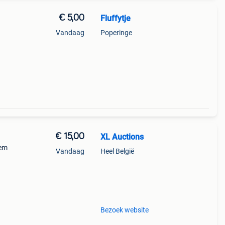
€ 5,00
Fluffytje
Vandaag
Poperinge
€ 15,00
XL Auctions
eem
Vandaag
Heel België
t
Met
Bezoek website