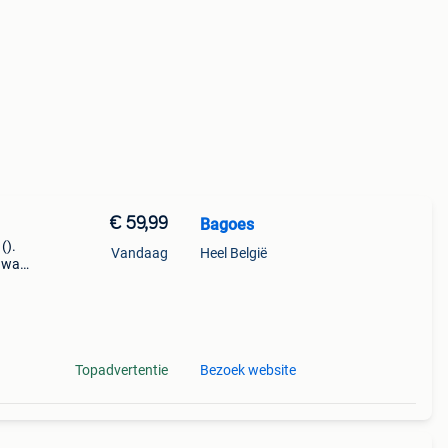
€ 59,99
Bagoes
().
Vandaag
Heel België
k wat
model
Topadvertentie
Bezoek website