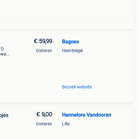
€ 59,99
Bagoes
().
Gisteren
Heel België
k wat
model
Bezoek website
€ 9,00
Hannelore Vandooren
pjes
Gisteren
Lille