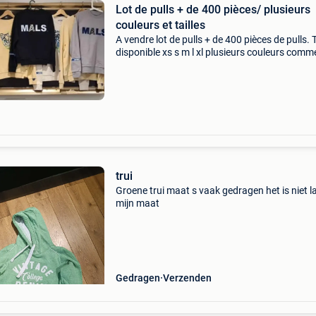
Lot de pulls + de 400 pièces/ plusieurs
couleurs et tailles
A vendre lot de pulls + de 400 pièces de pulls. T
disponible xs s m l xl plusieurs couleurs comm
la 1er photo 7€ par pièce ( 1 pull 7€ ) il faut pr
minimum 200 pièce gsm 0477
trui
Groene trui maat s vaak gedragen het is niet l
mijn maat
Gedragen
Verzenden