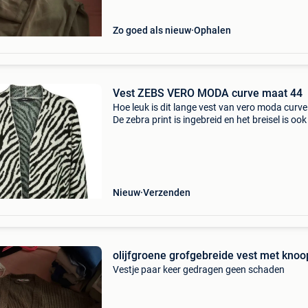
Zo goed als nieuw
Ophalen
Vest ZEBS VERO MODA curve maat 44
Hoe leuk is dit lange vest van vero moda curve 
De zebra print is ingebreid en het breisel is oo
dikker en heerlijk zacht. Het is een losvallend 
zonder zakken. Combineer met de snake leg
Nieuw
Verzenden
olijfgroene grofgebreide vest met knoo
Vestje paar keer gedragen geen schaden