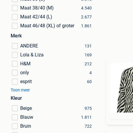
Maat 38/40 (M)
4.540
Maat 42/44 (L)
2.677
Maat 46/48 (XL) of groter
1.861
Merk
ANDERE
131
Lola & Liza
169
H&M
212
only
4
esprit
60
Toon meer
Kleur
Beige
975
Blauw
1.811
Bruin
722