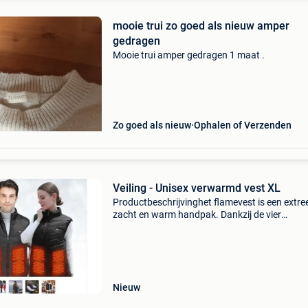
mooie trui zo goed als nieuw amper
gedragen
Mooie trui amper gedragen 1 maat .
Zo goed als nieuw
Ophalen of Verzenden
Veiling - Unisex verwarmd vest XL
Productbeschrijvinghet flamevest is een extr
zacht en warm handpak. Dankzij de vier
verwarmingselementen en de nekwarmer is he
zelfs geschikt voor de laagste temperaturen. 
een knop met ledverl
Nieuw