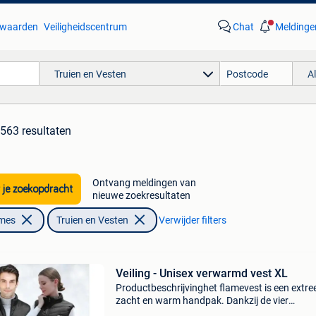
waarden
Veiligheidscentrum
Chat
Meldinge
Truien en Vesten
A
563 resultaten
Ontvang meldingen van
 je zoekopdracht
nieuwe zoekresultaten
ames
Truien en Vesten
Verwijder filters
Veiling - Unisex verwarmd vest XL
Productbeschrijvinghet flamevest is een extr
zacht en warm handpak. Dankzij de vier
verwarmingselementen en de nekwarmer is he