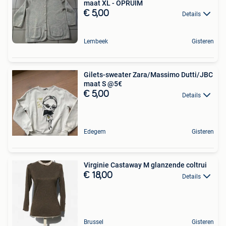
maat XL - OPRUIM
€ 5,00
Details
Lembeek
Gisteren
Gilets-sweater Zara/Massimo Dutti/JBC
maat S @5€
€ 5,00
Details
Edegem
Gisteren
Virginie Castaway M glanzende coltrui
€ 18,00
Details
Brussel
Gisteren