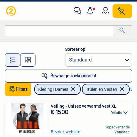
Truien en Vesten
Sorteer op
Alle afstanden…
Bewaar je zoekopdracht
Filters
Kleding | Dames
Truien en Vesten
Ver
Veiling - Unisex verwarmd vest XL
€ 15,00
Details
Topadvertentie
Bezoek website
Vandaag