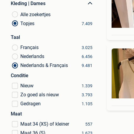
Kleding | Dames
Alle zoekertjes
Topjes
7.409
Taal
Français
3.025
Nederlands
6.456
Nederlands & Français
9.481
Conditie
Nieuw
1.339
Zo goed als nieuw
3.793
Gedragen
1.105
Maat
Maat 34 (XS) of kleiner
557
Maat 36 (S)
1.673