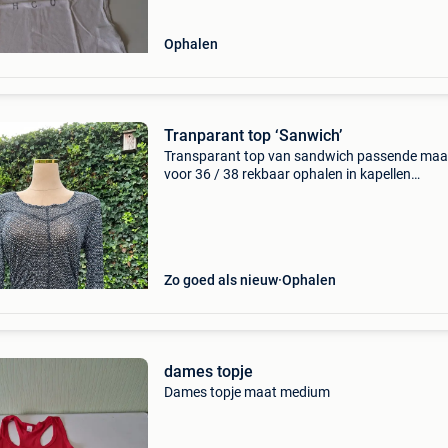
Ophalen
Tranparant top ‘Sanwich’
Transparant top van sandwich passende maa
voor 36 / 38 rekbaar ophalen in kapellen
verzending: kosten en keuze vervoermaatscha
voor de koper.
Zo goed als nieuw
Ophalen
dames topje
Dames topje maat medium