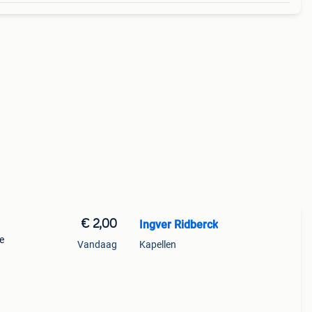
€ 2,00
Ingver Ridberck
e
Vandaag
Kapellen