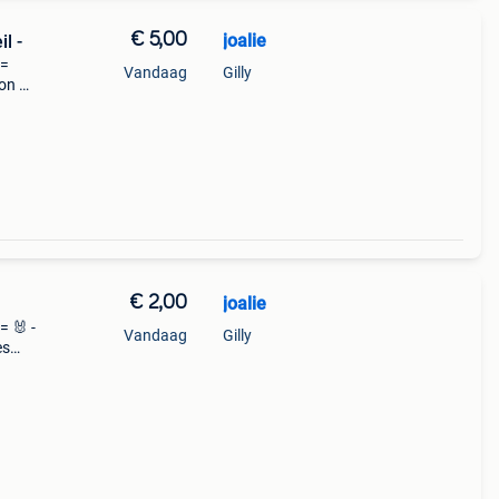
€ 5,00
joalie
l -
 =
Vandaag
Gilly
ton 💖
le: 38
€ 2,00
joalie
= 🐰 -
Vandaag
Gilly
es
ble