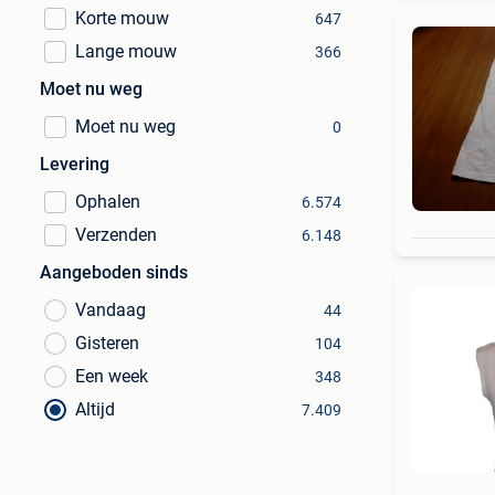
Korte mouw
647
Lange mouw
366
Moet nu weg
Moet nu weg
0
Levering
Ophalen
6.574
Verzenden
6.148
Aangeboden sinds
Vandaag
44
Gisteren
104
Een week
348
Altijd
7.409