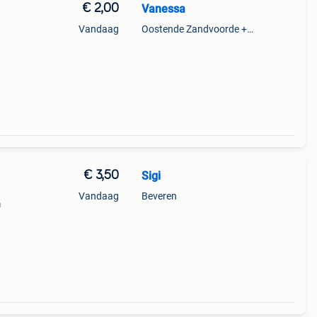
€ 2,00
Vanessa
Vandaag
Oostende Zandvoorde +Oostende
€ 3,50
Sigi
Vandaag
Beveren
m