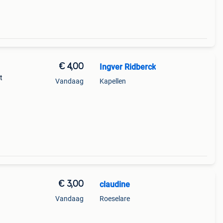
€ 4,00
Ingver Ridberck
t
Vandaag
Kapellen
ppij
€ 3,00
claudine
Vandaag
Roeselare