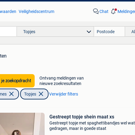
waarden
Veiligheidscentrum
Chat
Meldinge
Topjes
A
aten
Ontvang meldingen van
 je zoekopdracht
nieuwe zoekresultaten
ames
Topjes
Verwijder filters
Gestreept topje shein maat xs
Gestreept topje met spaghettibandjes wel wat
gedragen, maar in goede staat