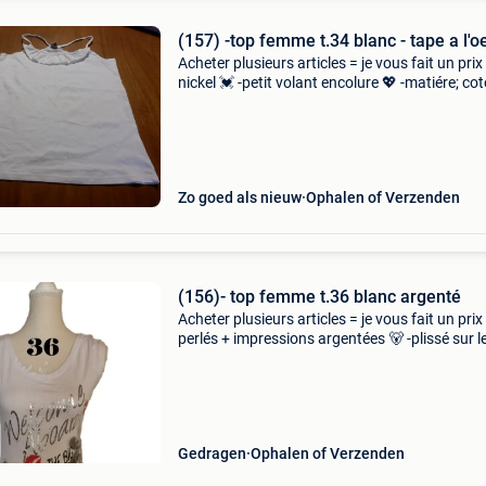
(157) -top femme t.34 blanc - tape a l'oei
Acheter plusieurs articles = je vous fait un prix
nickel 💓 -petit volant encolure 💖 -matiére; co
-aisselle a aisselle: 38 cm 💓 -hauteur de aissel
cm ≧❀‿❀≦ -vous pouvez passer au domic
Zo goed als nieuw
Ophalen of Verzenden
(156)- top femme t.36 blanc argenté
Acheter plusieurs articles = je vous fait un prix 
perlés + impressions argentées 🐻 -plissé sur l
cotés 🦊 -matiere: viscose élasthanne - extensi
🦊 -aisselle a aisselle: 40 cm 🐭 -hauteur
Gedragen
Ophalen of Verzenden