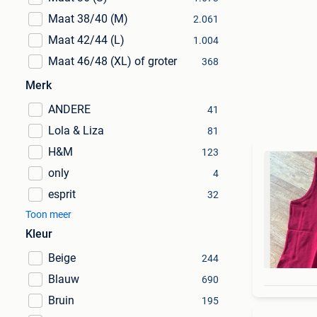
Maat 38/40 (M)
2.061
Maat 42/44 (L)
1.004
Maat 46/48 (XL) of groter
368
Merk
ANDERE
41
Lola & Liza
81
H&M
123
only
4
esprit
32
Toon meer
Kleur
Beige
244
Blauw
690
Bruin
195