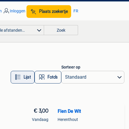
n
Inloggen
FR
Plaats zoekertje
lle afstanden…
Zoek
Sorteer op
Lijst
Foto’s
€ 3,00
Fien De Wit
Vandaag
Herenthout