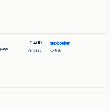
€ 4,00
maxboeken
ppage
Vandaag
Kortrijk