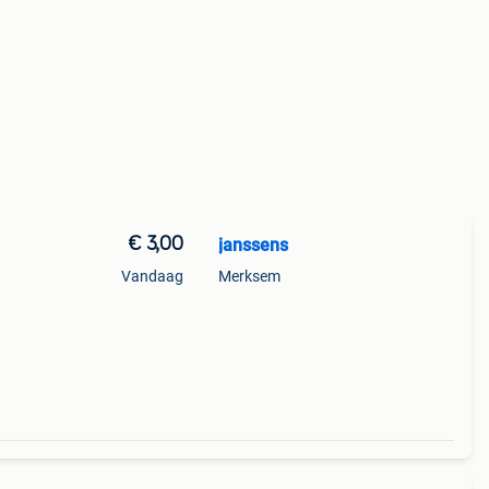
€ 3,00
janssens
Vandaag
Merksem