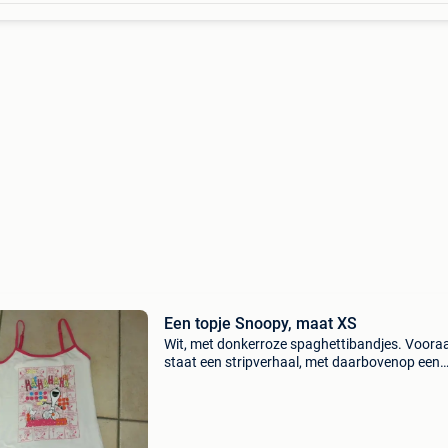
Een topje Snoopy, maat XS
Wit, met donkerroze spaghettibandjes. Voora
staat een stripverhaal, met daarbovenop een
lachende snoopy en zijn vriendje woodstock. I
goede staat en rookvrij.