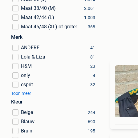
Maat 38/40 (M)
2.061
Maat 42/44 (L)
1.003
Maat 46/48 (XL) of groter
368
Merk
ANDERE
41
Lola & Liza
81
H&M
123
only
4
esprit
32
Toon meer
Kleur
Beige
244
Blauw
690
Bruin
195