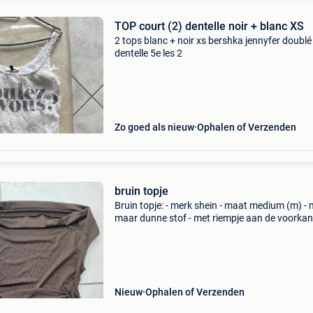
TOP court (2) dentelle noir + blanc XS
2 tops blanc + noir xs bershka jennyfer doublé
dentelle 5e les 2
Zo goed als nieuw
Ophalen of Verzenden
bruin topje
Bruin topje: - merk shein - maat medium (m) -
maar dunne stof - met riempje aan de voorkant
geen gebreken aan, verkeerde aankoop biedi
zijn exclusief verzendkosten. Bekijk ook mijn 
Nieuw
Ophalen of Verzenden