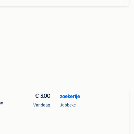
€ 3,00
zoekertje
an
Vandaag
Jabbeke
n heel