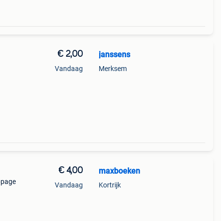
€ 2,00
janssens
Vandaag
Merksem
€ 4,00
maxboeken
ppage
Vandaag
Kortrijk