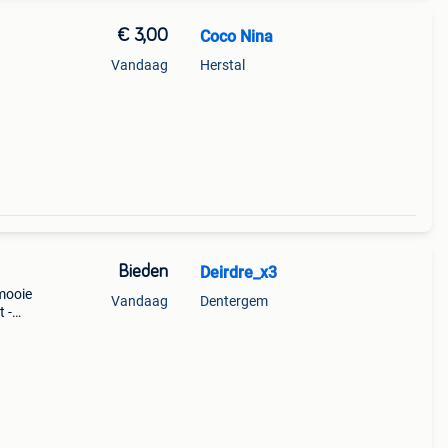
€ 3,00
Coco Nina
Vandaag
Herstal
Bieden
Deirdre_x3
 mooie
Vandaag
Dentergem
 -
ngen
andere