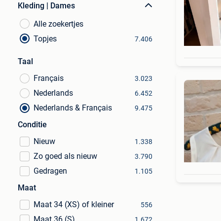
Kleding | Dames
Alle zoekertjes
Topjes
7.406
Taal
Français
3.023
Nederlands
6.452
Nederlands & Français
9.475
Conditie
Nieuw
1.338
Zo goed als nieuw
3.790
Gedragen
1.105
Maat
Maat 34 (XS) of kleiner
556
Maat 36 (S)
1.672