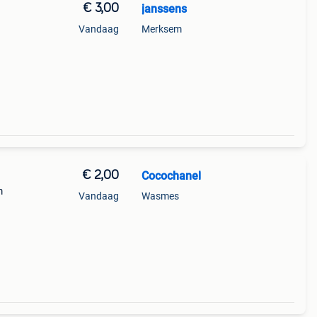
€ 3,00
janssens
Vandaag
Merksem
€ 2,00
Cocochanel
m
Vandaag
Wasmes