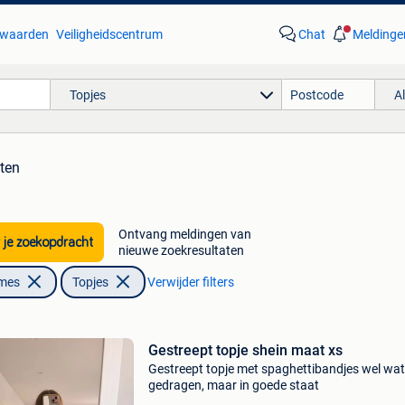
waarden
Veiligheidscentrum
Chat
Meldinge
Topjes
A
aten
Ontvang meldingen van
 je zoekopdracht
nieuwe zoekresultaten
ames
Topjes
Verwijder filters
Gestreept topje shein maat xs
Gestreept topje met spaghettibandjes wel wat
gedragen, maar in goede staat