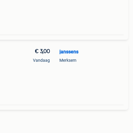
€ 3,00
janssens
Vandaag
Merksem