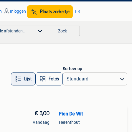
n
Inloggen
FR
Plaats zoekertje
lle afstanden…
Zoek
Sorteer op
Lijst
Foto’s
€ 3,00
Fien De Wit
Vandaag
Herenthout