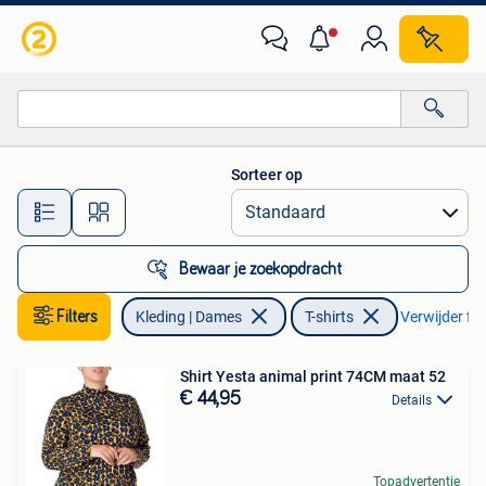
T-shirts
Sorteer op
Alle afstanden…
Bewaar je zoekopdracht
Filters
Kleding | Dames
T-shirts
Verwijder fil
Shirt Yesta animal print 74CM maat 52
€ 44,95
Details
Topadvertentie