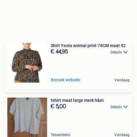
Shirt Yesta animal print 74CM maat 52
€ 44,95
Details
Bezoek website
Vandaag
tshirt maat large merk h&m
€ 5,00
Details
Tessenderlo
Vandaag