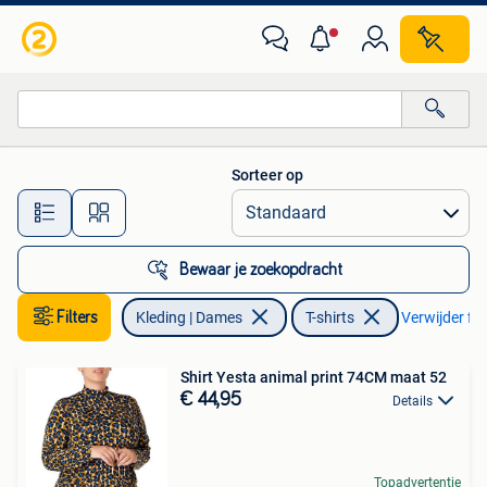
T-shirts
Sorteer op
Alle afstanden…
Bewaar je zoekopdracht
Filters
Kleding | Dames
T-shirts
Verwijder fil
Shirt Yesta animal print 74CM maat 52
€ 44,95
Details
Topadvertentie