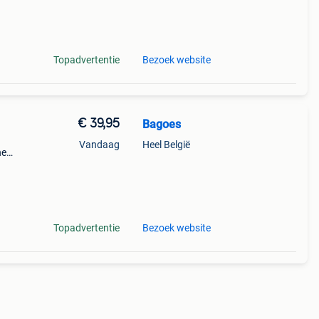
Topadvertentie
Bezoek website
€ 39,95
Bagoes
Vandaag
Heel België
ne
a
nde
Topadvertentie
Bezoek website