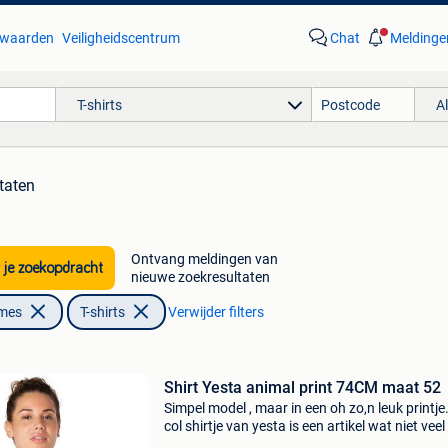
waarden
Veiligheidscentrum
Chat
Meldinge
T-shirts
A
taten
Ontvang meldingen van
 je zoekopdracht
nieuwe zoekresultaten
ames
T-shirts
Verwijder filters
Shirt Yesta animal print 74CM maat 52
Simpel model , maar in een oh zo,n leuk printje.
col shirtje van yesta is een artikel wat niet veel
zien is in de grote maten mode. Yesta heeft het