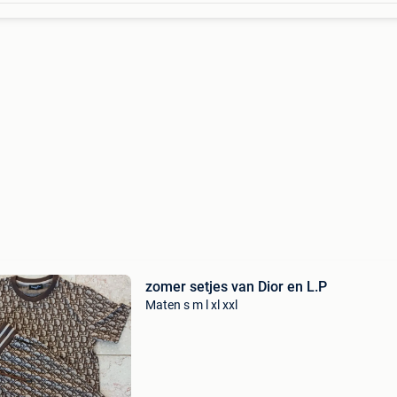
zomer setjes van Dior en L.P
Maten s m l xl xxl