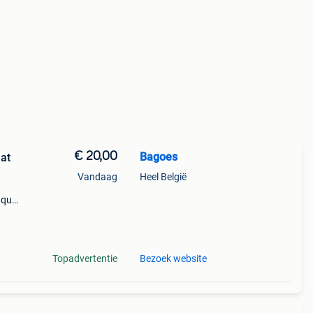
€ 20,00
Bagoes
at
Vandaag
Heel België
 qua
rter
7155
Topadvertentie
Bezoek website