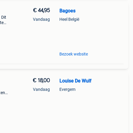
€ 44,95
Bagoes
 Dit
Vandaag
Heel België
 te
 veel
Bezoek website
€ 18,00
Louise De Wulf
Vandaag
Evergem
ten
lijk