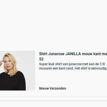
Shirt Junarose JANILLA mouw kant ma
52
Super leuk shirt van junarose met aan de 7/8
mouwen een kant rand. Het shirt is eenvoudig
belijning, losse pasvorm, ronde hals en wat ko
model. Super op een leatherlook broek, 2100
of een
Nieuw
Verzenden