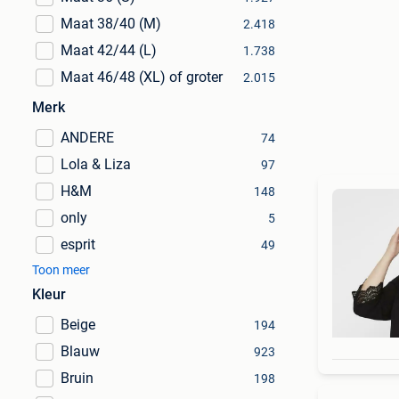
Maat 38/40 (M)
2.418
Maat 42/44 (L)
1.738
Maat 46/48 (XL) of groter
2.015
Merk
ANDERE
74
Lola & Liza
97
H&M
148
only
5
esprit
49
Toon meer
Kleur
Beige
194
Blauw
923
Bruin
198