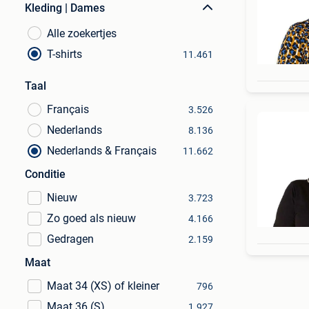
Kleding | Dames
Alle zoekertjes
T-shirts
11.461
Taal
Français
3.526
Nederlands
8.136
Nederlands & Français
11.662
Conditie
Nieuw
3.723
Zo goed als nieuw
4.166
Gedragen
2.159
Maat
Maat 34 (XS) of kleiner
796
Maat 36 (S)
1.927