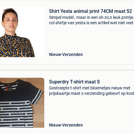
Shirt Yesta animal print 74CM maat 52
Simpel model , maar in een oh zo,n leuk printje.
col shirtje van yesta is een artikel wat niet veel
zien is in de grote maten mode. Yesta heeft het
gecombineerd onder vesten en jurken met
Nieuw
Verzenden
Superdry T-shirt maat S
Gestreepte t-shirt met bloemetjes nieuw met
prijskaartje maat s verzending gebeurt op kos
van de koper onderhandelen over de prijs moge
Nieuw
Verzenden