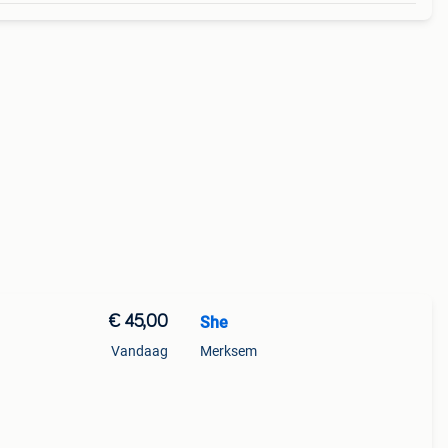
€ 45,00
She
Vandaag
Merksem