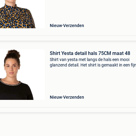
gecombineerd onder vesten en jurken met
Nieuw
Verzenden
Shirt Yesta detail hals 75CM maat 48
Shirt van yesta met langs de hals een mooi
glanzend detail. Het shirt is gemaakt in een fij
tricot en heeft een normale pasvorm. Het yest
model draagt hierbij de broek a32675 (). - Ro
hals - kor
Nieuw
Verzenden