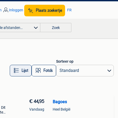
n
Inloggen
FR
Plaats zoekertje
lle afstanden…
Zoek
Sorteer op
Lijst
Foto’s
€ 44,95
Bagoes
 Dit
Vandaag
Heel België
 te
 veel