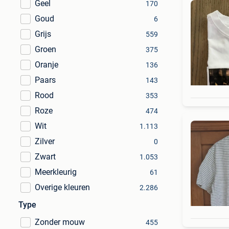
Geel
170
Goud
6
Grijs
559
Groen
375
Oranje
136
Paars
143
Rood
353
Roze
474
Wit
1.113
Zilver
0
Zwart
1.053
Meerkleurig
61
Overige kleuren
2.286
Type
Zonder mouw
455