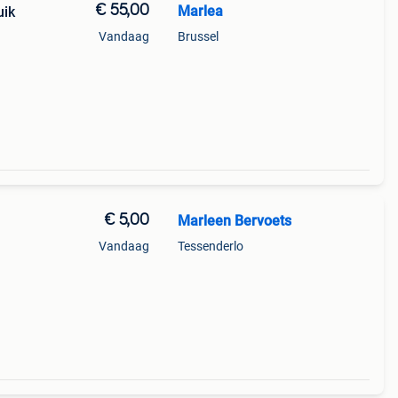
€ 55,00
Marlea
uik
Vandaag
Brussel
€ 5,00
Marleen Bervoets
Vandaag
Tessenderlo