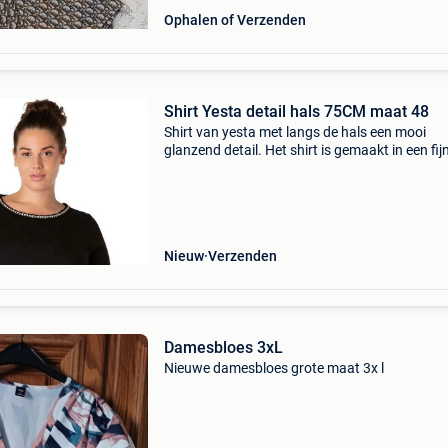
Ophalen of Verzenden
Shirt Yesta detail hals 75CM maat 48
Shirt van yesta met langs de hals een mooi
glanzend detail. Het shirt is gemaakt in een fij
tricot en heeft een normale pasvorm. Het yest
model draagt hierbij de broek a32675 (). - Ro
hals - kor
Nieuw
Verzenden
Damesbloes 3xL
Nieuwe damesbloes grote maat 3x l