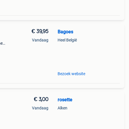
€ 39,95
Bagoes
Vandaag
Heel België
ne
a
nde
Bezoek website
€ 3,00
rosette
Vandaag
Alken