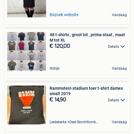
Bezoek website
Vandaag
48 t-shirts , groot lot , prima staat , maat
M tot XL
€ 120,00
Details
Wilrijk
Vandaag
Rammstein stadium toer t-shirt dames
small 2019
€ 14,90
Details
Liedekerke +Deel Borchtlombeek
Vandaag