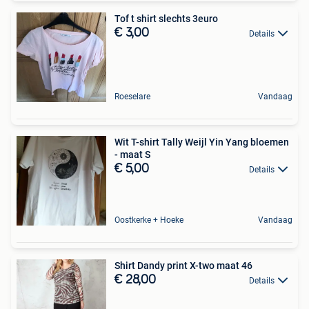
Tof t shirt slechts 3euro
€ 3,00
Details
Roeselare
Vandaag
Wit T-shirt Tally Weijl Yin Yang bloemen
- maat S
€ 5,00
Details
Oostkerke + Hoeke
Vandaag
Shirt Dandy print X-two maat 46
€ 28,00
Details