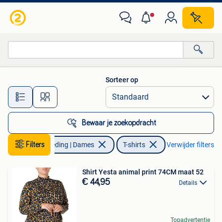
T-shirts
Sorteer op
Alle afstanden…
Bewaar je zoekopdracht
Filters
Kleding | Dames
T-shirts
Verwijder filters
Shirt Yesta animal print 74CM maat 52
€ 44,95
Details
Topadvertentie