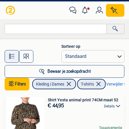
T-shirts
Sorteer op
Alle afstanden…
Bewaar je zoekopdracht
Filters
Kleding | Dames
T-shirts
Verwijder fil
Shirt Yesta animal print 74CM maat 52
€ 44,95
Details
Topadvertentie