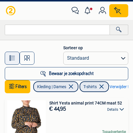
T-shirts
Sorteer op
Alle afstanden…
Bewaar je zoekopdracht
Filters
Kleding | Dames
T-shirts
Verwijder fil
Shirt Yesta animal print 74CM maat 52
€ 44,95
Details
Topadvertentie