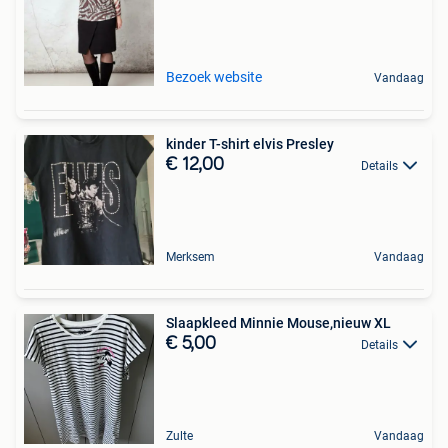
Bezoek website
Vandaag
kinder T-shirt elvis Presley
€ 12,00
Details
Merksem
Vandaag
Slaapkleed Minnie Mouse,nieuw XL
€ 5,00
Details
Zulte
Vandaag