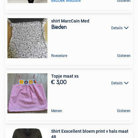
Bezoek website
Gisteren
shirt MarcCain Med
Bieden
Details
Roeselare
Gisteren
Topje maat xs
€ 3,00
Details
Menen
Gisteren
Shirt Exxcellent bloem print v hals maat
48