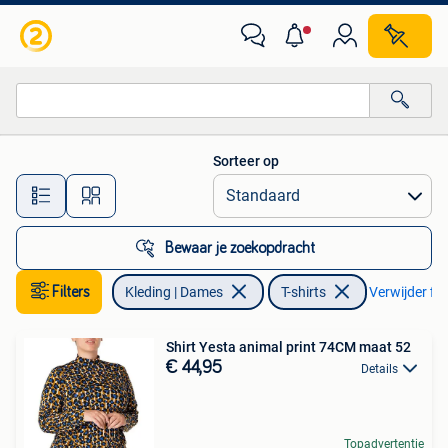
T-shirts
Sorteer op
Alle afstanden…
Bewaar je zoekopdracht
Filters
Kleding | Dames
T-shirts
Verwijder fil
Shirt Yesta animal print 74CM maat 52
€ 44,95
Details
Topadvertentie