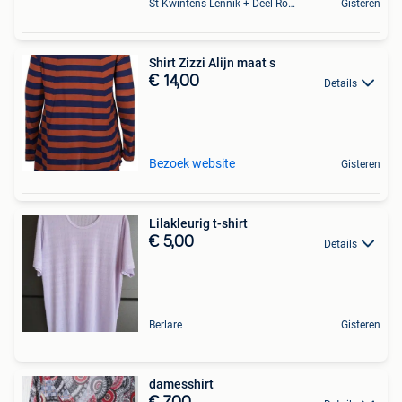
St-Kwintens-Lennik + Deel Roosdaal
Gisteren
Shirt Zizzi Alijn maat s
€ 14,00
Details
Bezoek website
Gisteren
Lilakleurig t-shirt
€ 5,00
Details
Berlare
Gisteren
damesshirt