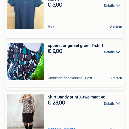
€ 5,00
Details
Huy
Gisteren
opperst origineel groen T-shirt
€ 9,00
Details
Oostende Zandvoorde +Oostende
Gisteren
Shirt Dandy print X-two maat 46
€ 28,00
Details