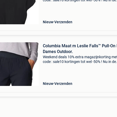
code : sale10 kortingen tot wel -50% ! Nu in de
aanbieding van € 49,99 voor € 34,99! B.young
bymmjoella jumpsuit 2 dames jumpsuit 10% e
magazi
Nieuw
Verzenden
Columbia Maat m Leslie Falls™ Pull-On Pant
Dames Outdoor.
Weekend deals 10% extra magazijnkorting me
code : sale10 kortingen tot wel -50% ! Nu in de
aanbieding van € 69,99 voor € 55,00! Gratis
verzending deze klassieke en comfortabele
columbia dam
Nieuw
Verzenden