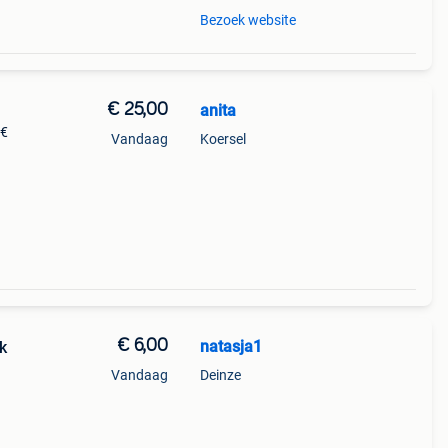
Bezoek website
€ 25,00
anita
5€
Vandaag
Koersel
€ 6,00
natasja1
k
Vandaag
Deinze