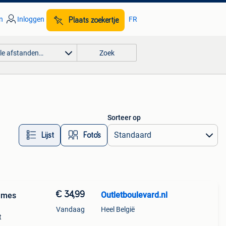
n
Inloggen
FR
Plaats zoekertje
lle afstanden…
Zoek
Sorteer op
Lijst
Foto’s
€ 34,99
Outletboulevard.nl
ames
Vandaag
Heel België
t