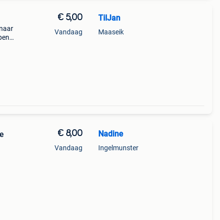
€ 5,00
TilJan
 naar
Vandaag
Maaseik
pen
in
€ 8,00
Nadine
ie
Vandaag
Ingelmunster