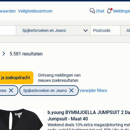
waarden
Veiligheidscentrum
Chat
Meldinge
Spijkerbroeken en Jeans
A
5.581 resultaten
Ontvang meldingen van
 je zoekopdracht
nieuwe zoekresultaten
ames
Spijkerbroeken en Jeans
Verwijder filters
b.young BYMMJOELLA JUMPSUIT 2 D
Jumpsuit - Maat 40
Weekend deals 10% extra magazijnkorting me