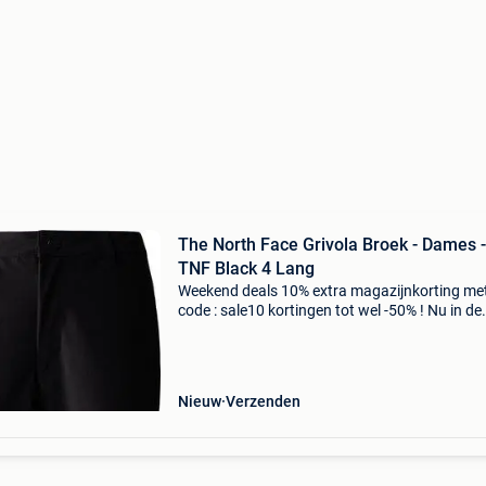
The North Face Grivola Broek - Dames -
TNF Black 4 Lang
Weekend deals 10% extra magazijnkorting me
code : sale10 kortingen tot wel -50% ! Nu in de
aanbieding van € 79,99 voor € 55,95! Gratis
verzending van stevige wandelingen tot lastig
bergbek
Nieuw
Verzenden