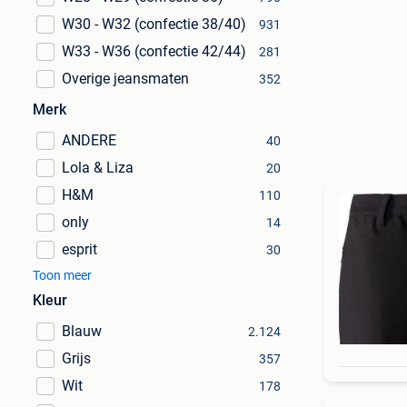
W30 - W32 (confectie 38/40)
931
W33 - W36 (confectie 42/44)
281
Overige jeansmaten
352
Merk
ANDERE
40
Lola & Liza
20
H&M
110
only
14
esprit
30
Toon meer
Kleur
Blauw
2.124
Grijs
357
Wit
178