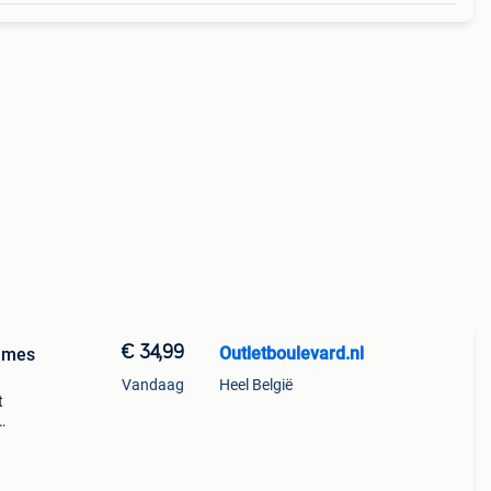
€ 34,99
Outletboulevard.nl
ames
Vandaag
Heel België
t
xtra