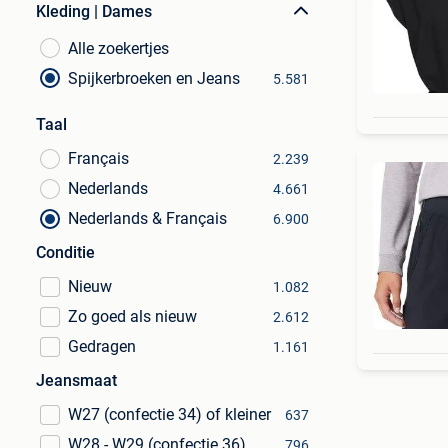
Kleding | Dames
Alle zoekertjes
Spijkerbroeken en Jeans
5.581
Taal
Français
2.239
Nederlands
4.661
Nederlands & Français
6.900
Conditie
Nieuw
1.082
Zo goed als nieuw
2.612
Gedragen
1.161
Jeansmaat
W27 (confectie 34) of kleiner
637
W28 - W29 (confectie 36)
796