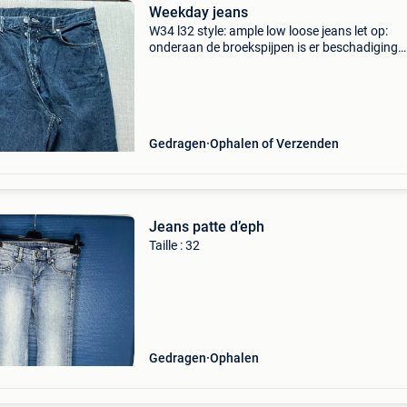
Weekday jeans
W34 l32 style: ample low loose jeans let op:
onderaan de broekspijpen is er beschadiging
achteraan door de broekspijpen omgeplooid t
dragen. Zie foto. Verder nog helemaal goed!
Gedragen
Ophalen of Verzenden
Jeans patte d’eph
Taille : 32
Gedragen
Ophalen