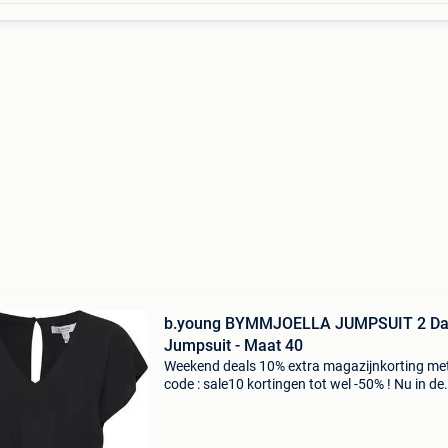
b.young BYMMJOELLA JUMPSUIT 2 D
Jumpsuit - Maat 40
Weekend deals 10% extra magazijnkorting me
code : sale10 kortingen tot wel -50% ! Nu in de
aanbieding van € 49,99 voor € 34,99! B.young
bymmjoella jumpsuit 2 dames jumpsuit 10% e
magazi