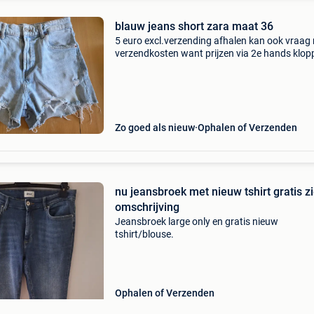
blauw jeans short zara maat 36
5 euro excl.verzending afhalen kan ook vraag
verzendkosten want prijzen via 2e hands klop
niet altijd licht blauw jeans short. Helaas te kle
geworden in goede staat merk: zara maat: 36
Zo goed als nieuw
Ophalen of Verzenden
nu jeansbroek met nieuw tshirt gratis z
omschrijving
Jeansbroek large only en gratis nieuw
tshirt/blouse.
Ophalen of Verzenden