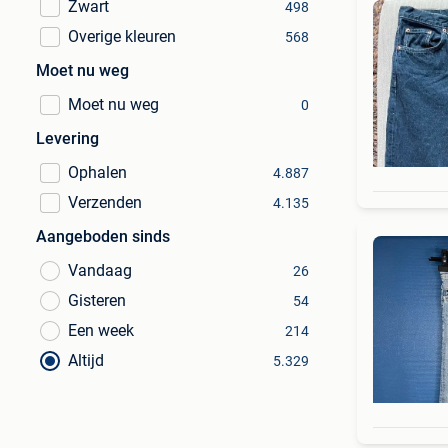
Zwart
498
Overige kleuren
568
Moet nu weg
Moet nu weg
0
Levering
Ophalen
4.887
Verzenden
4.135
Aangeboden sinds
Vandaag
26
Gisteren
54
Een week
214
Altijd
5.329