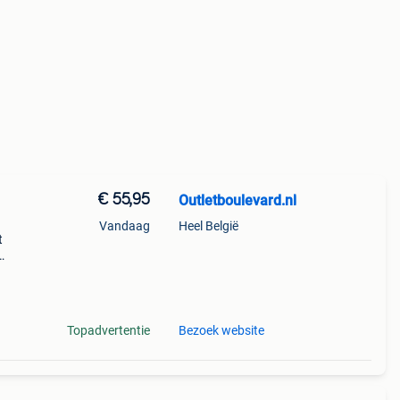
€ 55,95
Outletboulevard.nl
Vandaag
Heel België
t
e
Topadvertentie
Bezoek website