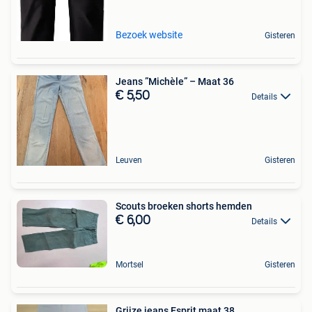
Bezoek website
Gisteren
Jeans ”Michèle” – Maat 36
€ 5,50
Details
Leuven
Gisteren
Scouts broeken shorts hemden
€ 6,00
Details
Mortsel
Gisteren
Grijze jeans Esprit maat 38