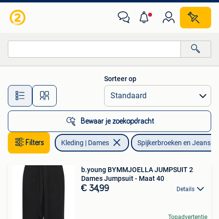
Spijkerbroeken en Jeans
Sorteer op
Alle afstanden…
Bewaar je zoekopdracht
Filters
Kleding | Dames
Spijkerbroeken en Jeans
b.young BYMMJOELLA JUMPSUIT 2
Dames Jumpsuit - Maat 40
€ 34,99
Details
Topadvertentie