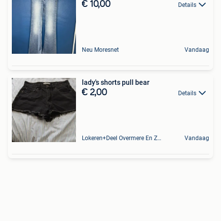
€ 10,00
Details
Neu Moresnet
Vandaag
lady's shorts pull bear
€ 2,00
Details
Lokeren+Deel Overmere En Zele
Vandaag