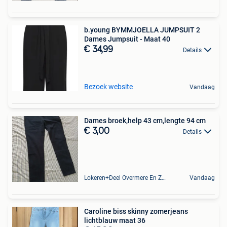
b.young BYMMJOELLA JUMPSUIT 2
Dames Jumpsuit - Maat 40
€ 34,99
Details
Bezoek website
Vandaag
Dames broek,help 43 cm,lengte 94 cm
€ 3,00
Details
Lokeren+Deel Overmere En Zele
Vandaag
Caroline biss skinny zomerjeans
lichtblauw maat 36