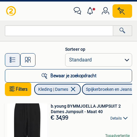
Spijkerbroeken en Jeans
Sorteer op
Alle afstanden…
Bewaar je zoekopdracht
Filters
Kleding | Dames
Spijkerbroeken en Jeans
b.young BYMMJOELLA JUMPSUIT 2
Dames Jumpsuit - Maat 40
€ 34,99
Details
Topadvertentie