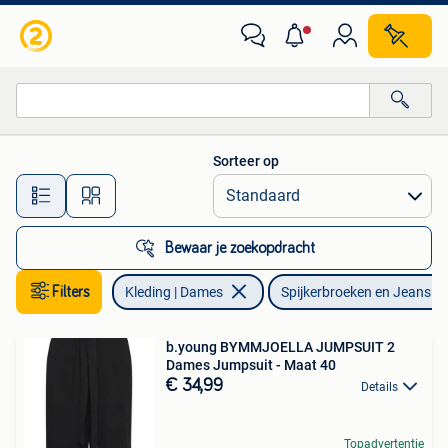
Spijkerbroeken en Jeans
Sorteer op
Alle afstanden…
Bewaar je zoekopdracht
Filters
Kleding | Dames
Spijkerbroeken en Jeans
b.young BYMMJOELLA JUMPSUIT 2
Dames Jumpsuit - Maat 40
€ 34,99
Details
Topadvertentie