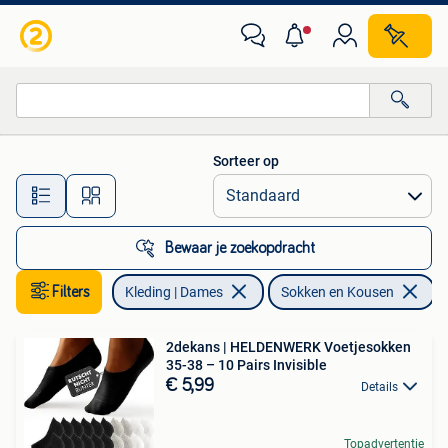
Sokken en Kousen
Sorteer op
Alle afstanden…
Bewaar je zoekopdracht
Filters
Kleding | Dames
Sokken en Kousen
V
2dekans | HELDENWERK Voetjesokken
35-38 – 10 Pairs Invisible
€ 5,99
Details
Topadvertentie