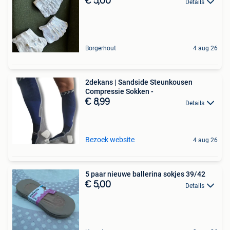
€ 5,00
Details
Borgerhout
4 aug 26
2dekans | Sandside Steunkousen
Compressie Sokken -
€ 8,99
Details
Bezoek website
4 aug 26
5 paar nieuwe ballerina sokjes 39/42
€ 5,00
Details