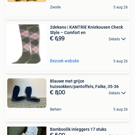
Zwolle
5 aug 26
2dekans | KANTRIE Kniekousen Check
Style – Comfort en
€ 6,99
Details
Bezoek website
5 aug 26
Blauwe met grijze
huissokken/pantoffels, Falke, 35-36
€ 8,00
Details
Bertem
5 aug 26
Bamboolik inleggers 17 stuks