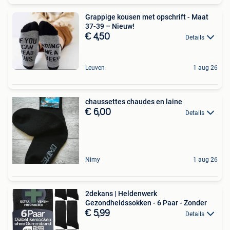
Grappige kousen met opschrift - Maat
37-39 – Nieuw!
€ 4,50
Details
Leuven
1 aug 26
chaussettes chaudes en laine
€ 6,00
Details
Nimy
1 aug 26
2dekans | Heldenwerk
Gezondheidssokken - 6 Paar - Zonder
€ 5,99
Details