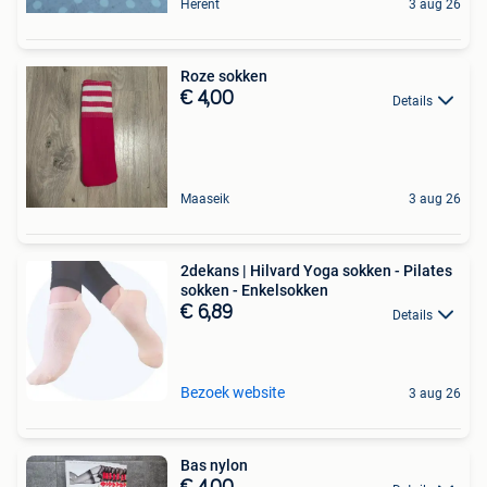
Herent
3 aug 26
Roze sokken
€ 4,00
Details
Maaseik
3 aug 26
2dekans | Hilvard Yoga sokken - Pilates
sokken - Enkelsokken
€ 6,89
Details
Bezoek website
3 aug 26
Bas nylon