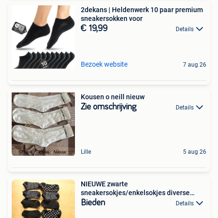
2dekans | Heldenwerk 10 paar premium
sneakersokken voor
€ 19,99
Details
Bezoek website
7 aug 26
Kousen o neill nieuw
Zie omschrijving
Details
Lille
5 aug 26
NIEUWE zwarte
sneakersokjes/enkelsokjes diverse
motieven
Bieden
Details