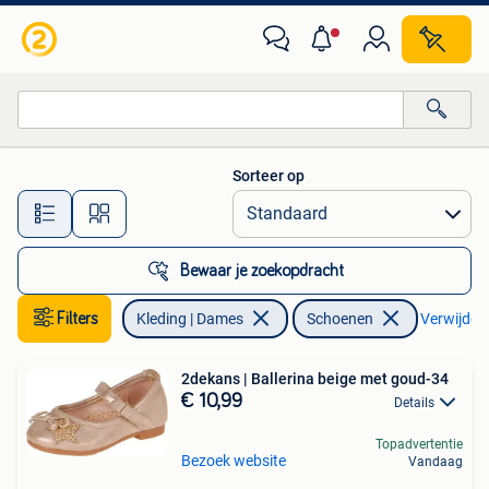
Schoenen
Sorteer op
Alle afstanden…
Bewaar je zoekopdracht
Filters
Kleding | Dames
Schoenen
Verwijder f
2dekans | Ballerina beige met goud-34
€ 10,99
Details
Topadvertentie
Bezoek website
Vandaag