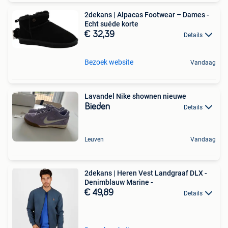
2dekans | Alpacas Footwear – Dames -
Echt suéde korte
€ 32,39
Details
Bezoek website
Vandaag
Lavandel Nike shownen nieuwe
Bieden
Details
Leuven
Vandaag
2dekans | Heren Vest Landgraaf DLX -
Denimblauw Marine -
€ 49,89
Details