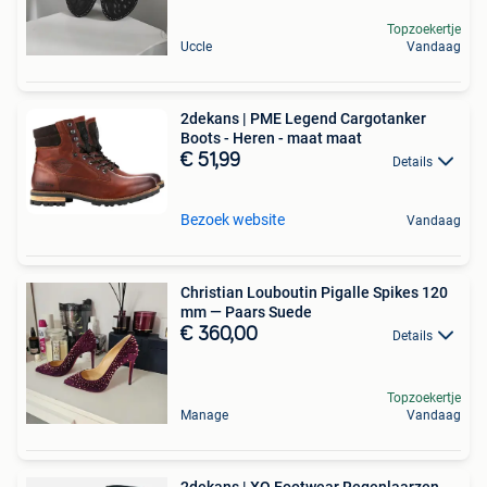
Topzoekertje
Uccle
Vandaag
2dekans | PME Legend Cargotanker
Boots - Heren - maat maat
€ 51,99
Details
Bezoek website
Vandaag
Christian Louboutin Pigalle Spikes 120
mm — Paars Suede
€ 360,00
Details
Topzoekertje
Manage
Vandaag
2dekans | XQ Footwear Regenlaarzen