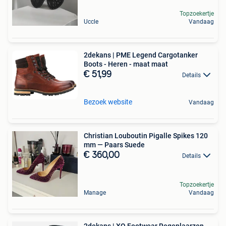
Topzoekertje
Uccle
Vandaag
2dekans | PME Legend Cargotanker
Boots - Heren - maat maat
€ 51,99
Details
Bezoek website
Vandaag
Christian Louboutin Pigalle Spikes 120
mm — Paars Suede
€ 360,00
Details
Topzoekertje
Manage
Vandaag
2dekans | XQ Footwear Regenlaarzen