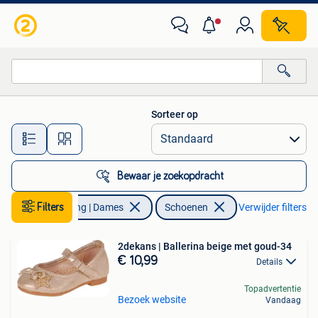
Schoenen
Sorteer op
Alle afstanden…
Bewaar je zoekopdracht
Filters
Kleding | Dames
Schoenen
Verwijder filters
2dekans | Ballerina beige met goud-34
€ 10,99
Details
Topadvertentie
Bezoek website
Vandaag