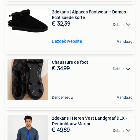
2dekans | Alpacas Footwear – Dames -
Echt suéde korte
€ 32,39
Details
Bezoek website
Vandaag
Chaussure de foot
€ 34,99
Details
Denderleeuw
Vandaag
2dekans | Heren Vest Landgraaf DLX -
Denimblauw Marine -
€ 49,89
Details