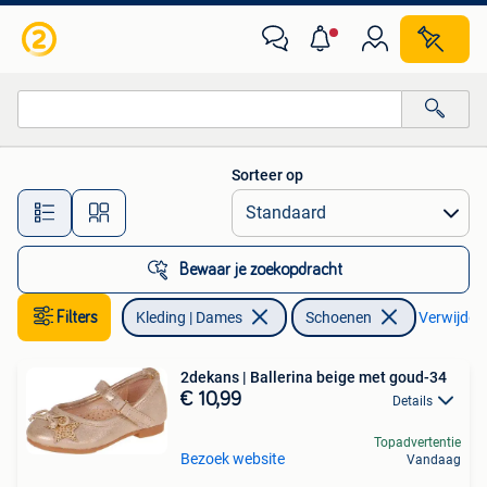
Schoenen
Sorteer op
Alle afstanden…
Bewaar je zoekopdracht
Filters
Kleding | Dames
Schoenen
Verwijder f
2dekans | Ballerina beige met goud-34
€ 10,99
Details
Topadvertentie
Bezoek website
Vandaag