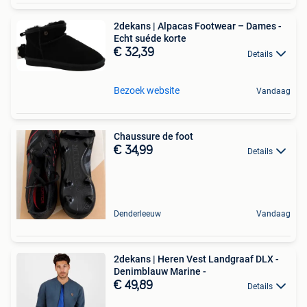
2dekans | Alpacas Footwear – Dames -
Echt suéde korte
€ 32,39
Details
Bezoek website
Vandaag
Chaussure de foot
€ 34,99
Details
Denderleeuw
Vandaag
2dekans | Heren Vest Landgraaf DLX -
Denimblauw Marine -
€ 49,89
Details