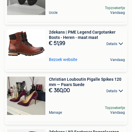
Topzoekertje
Uccle
Vandaag
2dekans | PME Legend Cargotanker
Boots - Heren - maat maat
€ 51,99
Details
Bezoek website
Vandaag
Christian Louboutin Pigalle Spikes 120
mm — Paars Suede
€ 360,00
Details
Topzoekertje
Manage
Vandaag
2dekans | XQ Footwear Regenlaarzen