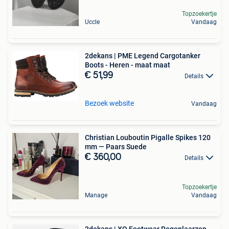
Topzoekertje
Uccle
Vandaag
2dekans | PME Legend Cargotanker
Boots - Heren - maat maat
€ 51,99
Details
Bezoek website
Vandaag
Christian Louboutin Pigalle Spikes 120
mm — Paars Suede
€ 360,00
Details
Topzoekertje
Manage
Vandaag
2dekans | XQ Footwear Regenlaarzen