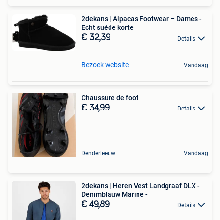
2dekans | Alpacas Footwear – Dames -
Echt suéde korte
€ 32,39
Details
Bezoek website
Vandaag
Chaussure de foot
€ 34,99
Details
Denderleeuw
Vandaag
2dekans | Heren Vest Landgraaf DLX -
Denimblauw Marine -
€ 49,89
Details