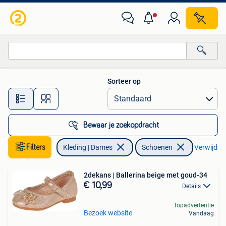
Schoenen
Sorteer op
Alle afstanden…
Bewaar je zoekopdracht
Filters
Kleding | Dames
Schoenen
Verwijder f
2dekans | Ballerina beige met goud-34
€ 10,99
Details
Topadvertentie
Bezoek website
Vandaag