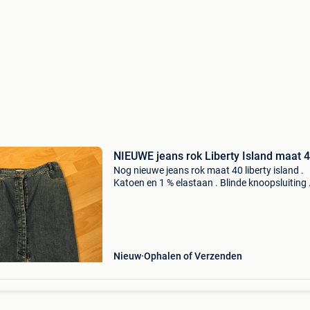
NIEUWE jeans rok Liberty Island maat 
Nog nieuwe jeans rok maat 40 liberty island .
Katoen en 1 % elastaan . Blinde knoopsluiting 
Gekocht bij e5 mode voor €69,95 .
Nieuw
Ophalen of Verzenden