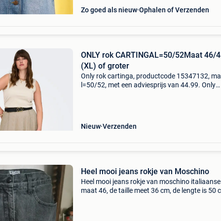
Zo goed als nieuw
Ophalen of Verzenden
ONLY rok CARTINGAL=50/52Maat 46/4
(XL) of groter
Only rok cartinga, productcode 15347132, ma
l=50/52, met een adviesprijs van 44.99. Only
carmakoma () rok cartinga is gemaakt in een
mousse tricot met een fijn goudkleurige glittert
Hij heeft een
Nieuw
Verzenden
Heel mooi jeans rokje van Moschino
Heel mooi jeans rokje van moschino italiaanse
maat 46, de taille meet 36 cm, de lengte is 50 