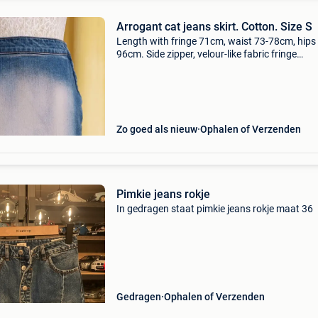
Arrogant cat jeans skirt. Cotton. Size S
Length with fringe 71cm, waist 73-78cm, hips
96cm. Side zipper, velour-like fabric fringe
#arrogantcat #midiskirt #cotton #bohostyle
#streetwearaesthetic #fringeskirt #jeanskirt
#edgycasual #fringe
Zo goed als nieuw
Ophalen of Verzenden
Pimkie jeans rokje
In gedragen staat pimkie jeans rokje maat 36
Gedragen
Ophalen of Verzenden