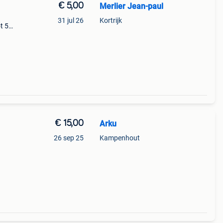
€ 5,00
Merlier Jean-paul
31 jul 26
Kortrijk
t 5€
€ 15,00
Arku
26 sep 25
Kampenhout