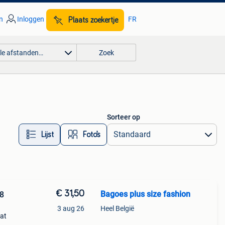
n
Inloggen
FR
Plaats zoekertje
lle afstanden…
Zoek
Sorteer op
Lijst
Foto’s
€ 31,50
Bagoes plus size fashion
8
3 aug 26
Heel België
at