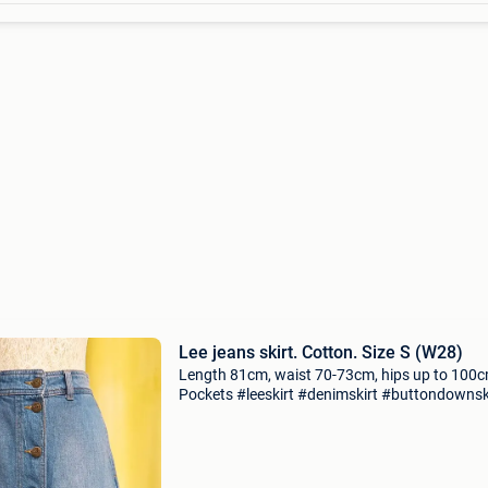
Lee jeans skirt. Cotton. Size S (W28)
Length 81cm, waist 70-73cm, hips up to 100c
Pockets #leeskirt #denimskirt #buttondownsk
#alineskirt #everydaystyle #leejeans
#modestfashion #midiskirt #cotton #sizes
#sizew28 #lightblue #button