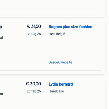
€ 31,50
Bagoes plus size fashion
8
2 aug 26
Heel België
at
je.
Bezoek website
€ 30,00
Lydia bernard
23 feb 26
Harelbeke
cm