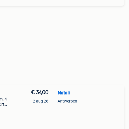
€ 34,00
Natali
m. 4
2 aug 26
Antwerpen
irt