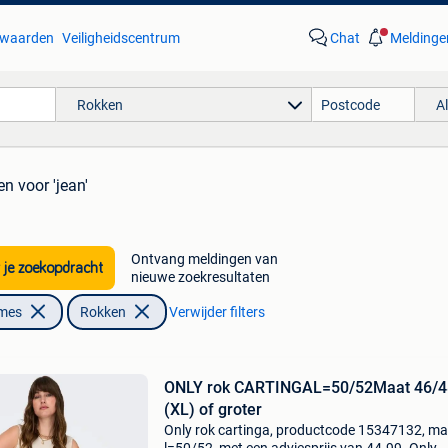
waarden
Veiligheidscentrum
Chat
Meldinge
Rokken
A
en
voor 'jean'
Ontvang meldingen van
 je zoekopdracht
nieuwe zoekresultaten
ames
Rokken
Verwijder filters
ONLY rok CARTINGAL=50/52Maat 46/4
(XL) of groter
Only rok cartinga, productcode 15347132, ma