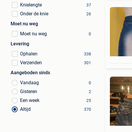
Knielengte
37
Onder de knie
26
Moet nu weg
Moet nu weg
0
Levering
Ophalen
338
Verzenden
301
Aangeboden sinds
Vandaag
0
Gisteren
2
Een week
25
Altijd
370