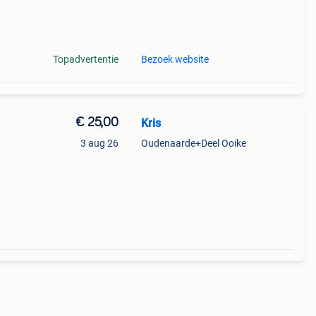
je.
Topadvertentie
Bezoek website
€ 25,00
Kris
3 aug 26
Oudenaarde+Deel Ooike