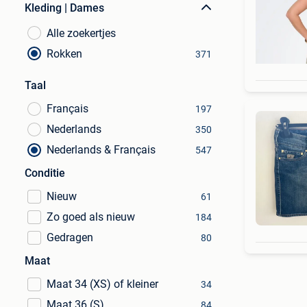
Kleding | Dames
Alle zoekertjes
Rokken
371
Taal
Français
197
Nederlands
350
Nederlands & Français
547
Conditie
Nieuw
61
Zo goed als nieuw
184
Gedragen
80
Maat
Maat 34 (XS) of kleiner
34
Maat 36 (S)
84