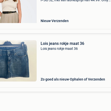
l=50/52, met een adviesprijs van 44.99. Only
carmakoma () rok cartinga is gemaakt in een
mousse tricot met een fijn goudkleurige glittert
Hij heeft een
Nieuw
Verzenden
Lois jeans rokje maat 36
Lois jeans rokje maat 36
Zo goed als nieuw
Ophalen of Verzenden