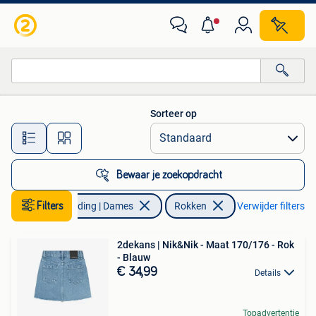
Rokken
Sorteer op
Alle afstanden…
Bewaar je zoekopdracht
Filters
Kleding | Dames
Rokken
Verwijder filters
2dekans | Nik&Nik - Maat 170/176 - Rok
- Blauw
€ 34,99
Details
Topadvertentie