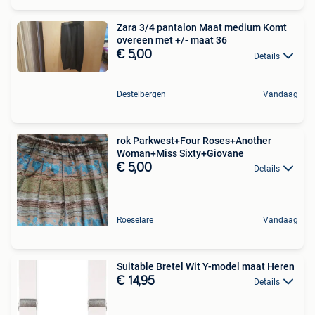
Zara 3/4 pantalon Maat medium Komt
overeen met +/- maat 36
€ 5,00
Details
Destelbergen
Vandaag
rok Parkwest+Four Roses+Another
Woman+Miss Sixty+Giovane
€ 5,00
Details
Roeselare
Vandaag
Suitable Bretel Wit Y-model maat Heren
€ 14,95
Details