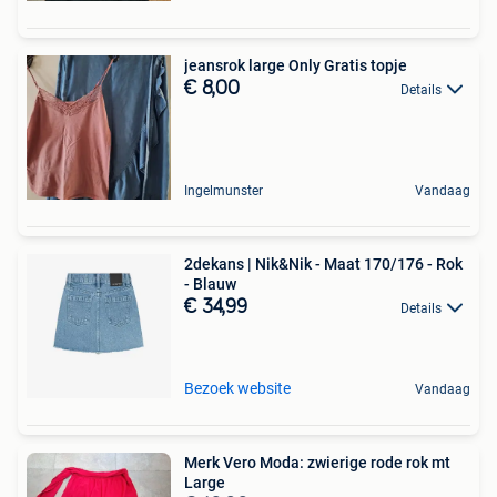
jeansrok large Only Gratis topje
€ 8,00
Details
Ingelmunster
Vandaag
2dekans | Nik&Nik - Maat 170/176 - Rok
- Blauw
€ 34,99
Details
Bezoek website
Vandaag
Merk Vero Moda: zwierige rode rok mt
Large