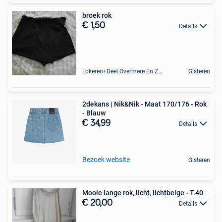
broek rok
€ 1,50
Details
Lokeren+Deel Overmere En Zele
Gisteren
2dekans | Nik&Nik - Maat 170/176 - Rok
- Blauw
€ 34,99
Details
Bezoek website
Gisteren
Mooie lange rok, licht, lichtbeige - T.40
€ 20,00
Details