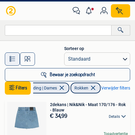
Rokken
Sorteer op
Alle afstanden…
Bewaar je zoekopdracht
Filters
Kleding | Dames
Rokken
Verwijder filters
2dekans | Nik&Nik - Maat 170/176 - Rok
- Blauw
€ 34,99
Details
Topadvertentie