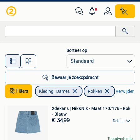
Rokken
Sorteer op
Alle afstanden…
Bewaar je zoekopdracht
Filters
Kleding | Dames
Rokken
Verwijder fil
2dekans | Nik&Nik - Maat 170/176 - Rok
- Blauw
€ 34,99
Details
Topadvertentie