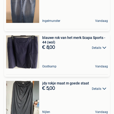
Ingelmunster
Vandaag
blauwe rok van het merk Scapa Sports -
44 (wol)
€ 8,00
Details
Oostkamp
Vandaag
jdy rokje maat m goede staat
€ 5,00
Details
Nijlen
Vandaag