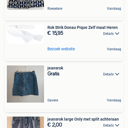
Roeselare
Vandaag
Rok Strik Donau Pique Zelf maat Heren
€ 15,95
Details
Bezoek website
Vandaag
jeansrok
Gratis
Details
Gavere
Vandaag
jeansrok large Only met split achteraan
€ 2,00
Details