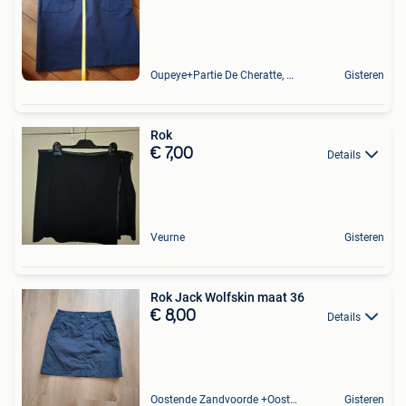
Oupeye+Partie De Cheratte, Herstal Et Wandre
Gisteren
Rok
€ 7,00
Details
Veurne
Gisteren
Rok Jack Wolfskin maat 36
€ 8,00
Details
Oostende Zandvoorde +Oostende
Gisteren