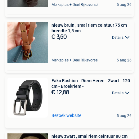
Merksplas + Deel Rijkevorsel
5 aug 26
nieuw bruin , smal riem ceintuur 75 cm
breedte 1,5 cm
€ 3,50
Details
Merksplas + Deel Rijkevorsel
5 aug 26
Fako Fashion - Riem Heren - Zwart - 120
cm - Broekriem -
€ 12,88
Details
Bezoek website
5 aug 26
nieuw zwart , smal riem ceintuur 80 cm