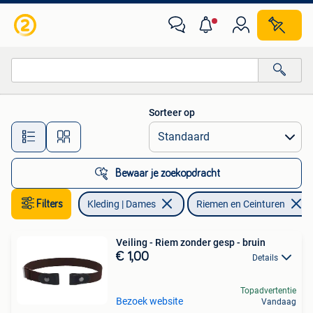
Riemen en Ceinturen
Sorteer op
Alle afstanden…
Bewaar je zoekopdracht
Filters
Kleding | Dames
Riemen en Ceinturen
Veiling - Riem zonder gesp - bruin
€ 1,00
Details
Topadvertentie
Bezoek website
Vandaag