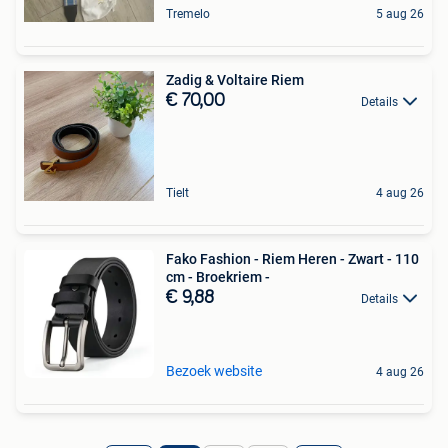
Tremelo
5 aug 26
Zadig & Voltaire Riem
€ 70,00
Details
Tielt
4 aug 26
Fako Fashion - Riem Heren - Zwart - 110
cm - Broekriem -
€ 9,88
Details
Bezoek website
4 aug 26