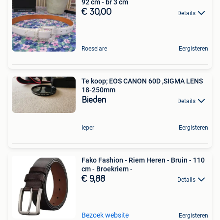
92 cm - br 3 cm
€ 30,00
Details
Roeselare
Eergisteren
Te koop; EOS CANON 60D ,SIGMA LENS
18-250mm
Bieden
Details
Ieper
Eergisteren
Fako Fashion - Riem Heren - Bruin - 110
cm - Broekriem -
€ 9,88
Details
Bezoek website
Eergisteren