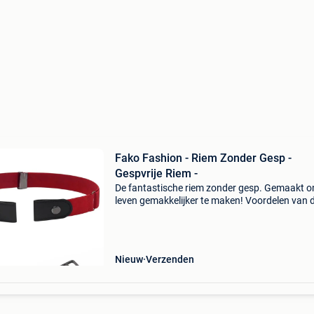
Fako Fashion - Riem Zonder Gesp -
Gespvrije Riem -
De fantastische riem zonder gesp. Gemaakt o
leven gemakkelijker te maken! Voordelen van 
elastische riem zonder gesp: het ontbreken va
gesp zorgt voor een heerlijk comfortabel en nie
drukk
Nieuw
Verzenden