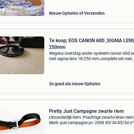
Nieuw
Ophalen of Verzenden
Te koop; EOS CANON 60D ,SIGMA LENS
250mm
Wegens overstap ander systeem canon 60d s
met sigma lens 18-250 mm.complete set met
batterygripbg-60d ,filters grijs en uv.2X
batterijen.minder dan 1500 kliks. Deze set is in
goede( bijna nieuw
Zo goed als nieuw
Ophalen
Pretty Just Campagne zwarte riem
Uitzonderlijk item. Prachtige zwarte leren riem
Merk: just campagne pv: 250€ 85/34 85/34 n
33 mooie zilveren gesp. Lengte: 102 cm breedt
cm enkele kleine watervlekken aan de binnenk