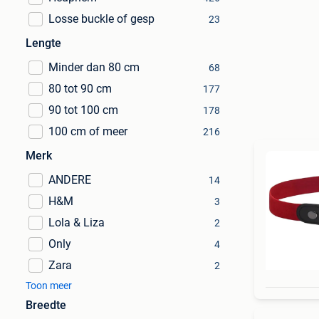
Losse buckle of gesp
23
Lengte
Minder dan 80 cm
68
80 tot 90 cm
177
90 tot 100 cm
178
100 cm of meer
216
Merk
ANDERE
14
H&M
3
Lola & Liza
2
Only
4
Zara
2
Toon meer
Breedte