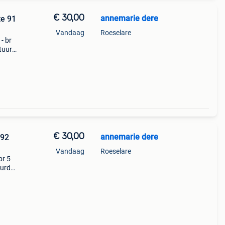
€ 30,00
annemarie dere
te 91
Vandaag
Roeselare
- br
stuurd
€ 30,00
annemarie dere
 92
Vandaag
Roeselare
br 5
uurd