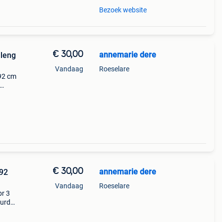
Bezoek website
€ 30,00
annemarie dere
 leng
Vandaag
Roeselare
 92 cm
€ 30,00
annemarie dere
 92
Vandaag
Roeselare
br 3
uurd