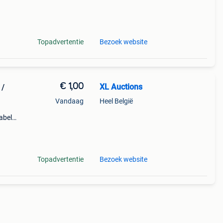
rgen.
Topadvertentie
Bezoek website
€ 1,00
XL Auctions
 /
Vandaag
Heel België
abel.
s- en
e
Topadvertentie
Bezoek website