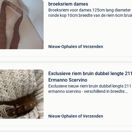
broeksriem dames
Broeksriem voor dames 125cm lang diameter
ronde kop 10cm breedte van de riem 6cm brui
lederkleur, gewevenpatroon ongebruikt en niet
beschadigd voor een leuk bod is ie van u kan
verzonden worden als
Nieuw
Ophalen of Verzenden
Exclusieve riem bruin dubbel lengte 21
Ermanno Scervino
Exclusieve nieuw riem bruin dubbel lengte 21
ermanno scervino - verschillend in breedte:
achterkant 13 cm - prijs nieuw 667€ - prijs nu 
kan opgestuurd worden
Nieuw
Ophalen of Verzenden