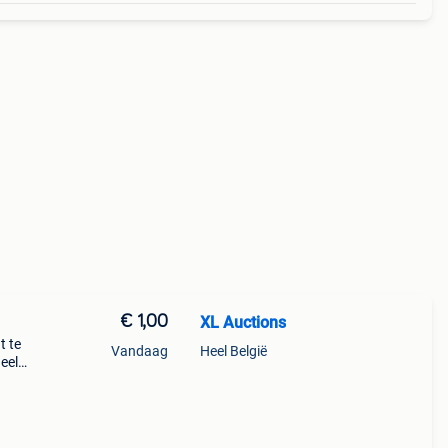
€ 1,00
XL Auctions
t te
Vandaag
Heel België
eel
en
rgen.