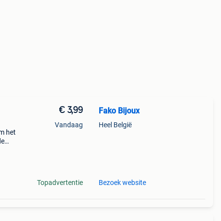
€ 3,99
Fako Bijoux
Vandaag
Heel België
m het
de
n de
t-
Topadvertentie
Bezoek website