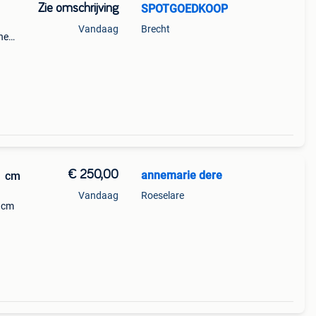
Zie omschrijving
SPOTGOEDKOOP
Vandaag
Brecht
ne
€ 250,00
annemarie dere
1 cm
Vandaag
Roeselare
1 cm
250€ -