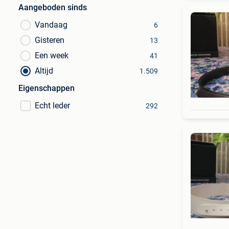
Aangeboden sinds
Vandaag
6
Gisteren
13
Een week
41
Altijd
1.509
Eigenschappen
Echt leder
292