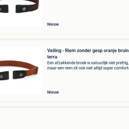
riem. Toch kan een riem ook voor ongemak zo
Zo mo
Nieuw
Veiling - Riem zonder gesp oranje bruin
terra
Een afzakkende broek is natuurlijk niet prettig,
maar een riem zit ook niet altijd super comfort
Zo moet je de riem tijdens ieder toiletbezoek lo
vastmaken, moeten zo nu en doen extra gaatj
Nieuw