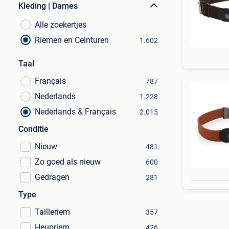
Kleding | Dames
Alle zoekertjes
Riemen en Ceinturen
1.602
Taal
Français
787
Nederlands
1.228
Nederlands & Français
2.015
Conditie
Nieuw
481
Zo goed als nieuw
600
Gedragen
281
Type
Tailleriem
357
Heupriem
426