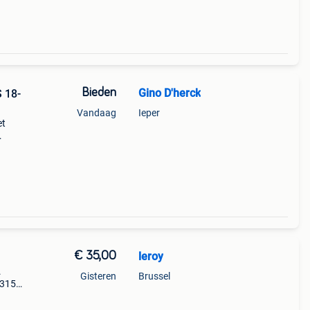
Bieden
Gino D'herck
 18-
Vandaag
Ieper
et
 zeer
€ 35,00
leroy
.
Gisteren
Brussel
°315
e: 3
ant.