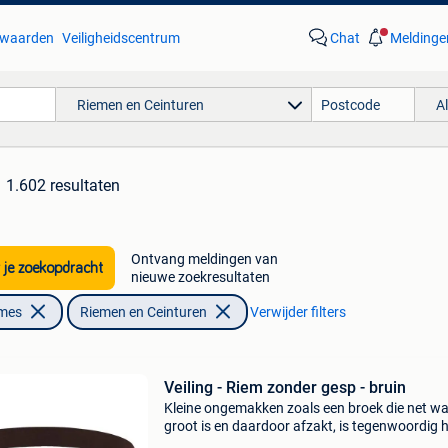
waarden
Veiligheidscentrum
Chat
Meldinge
Riemen en Ceinturen
A
1.602 resultaten
Ontvang meldingen van
 je zoekopdracht
nieuwe zoekresultaten
ames
Riemen en Ceinturen
Verwijder filters
Veiling - Riem zonder gesp - bruin
Kleine ongemakken zoals een broek die net wa
groot is en daardoor afzakt, is tegenwoordig h
eenvoudig op te lossen met het gebruik van e