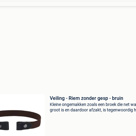
Veiling - Riem zonder gesp - bruin
Kleine ongemakken zoals een broek die net wa
groot is en daardoor afzakt, is tegenwoordig h
eenvoudig op te lossen met het gebruik van e
riem. Toch kan een riem ook voor ongemak zo
Zo mo