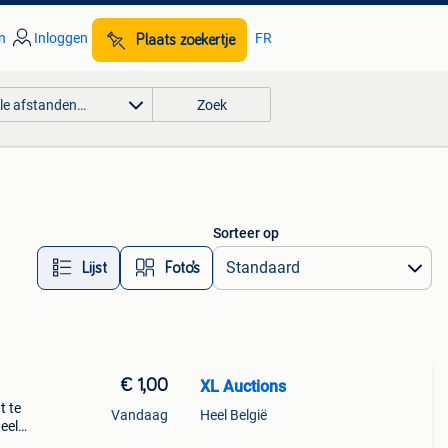
n
Inloggen
FR
Plaats zoekertje
lle afstanden…
Zoek
Sorteer op
Lijst
Foto’s
€ 1,00
XL Auctions
t te
Vandaag
Heel België
eel
en