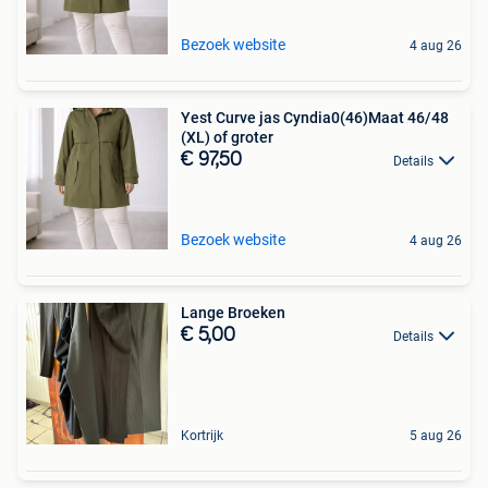
Bezoek website
4 aug 26
Yest Curve jas Cyndia0(46)Maat 46/48
(XL) of groter
€ 97,50
Details
Bezoek website
4 aug 26
Lange Broeken
€ 5,00
Details
Kortrijk
5 aug 26