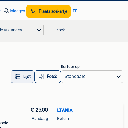
n
Inloggen
FR
Plaats zoekertje
lle afstanden…
Zoek
Sorteer op
Lijst
Foto’s
€ 25,00
LTANIA
L –
Vandaag
Bellem
mooie