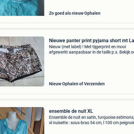
Zo goed als nieuw
Ophalen
Nieuwe panter print pyjama short mt L
Nieuw (met label) ! Met tijgerprint en mooi
afgewerkt aanpasbaar in de taille p.s. Bekijk 
mijn andere koopjes en bespaar op eventuele
verzendkosten
Nieuw
Ophalen of Verzenden
ensemble de nuit XL
Ensemble de nuit en satin, turquoise estimons, 
xl nuisette : sous-bras 54 cm, l 100 cm peignoir
sous-bras 61 cm, l 102 cm neufs, jamais porté
mais lavés et repassés peuvent avoir de petits