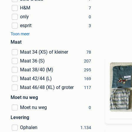
H&M
7
only
0
esprit
3
Toon meer
Maat
Maat 34 (XS) of kleiner
78
Maat 36 (S)
207
Maat 38/40 (M)
295
Maat 42/44 (L)
169
Maat 46/48 (XL) of groter
117
Moet nu weg
Moet nu weg
0
Levering
Ophalen
1.134