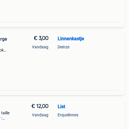
€ 3,00
Linnenkastje
arge
Vandaag
Deinze
ook
€ 12,00
List
taille
Vandaag
Erquelinnes
 :
s
 d