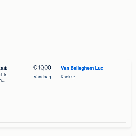
€ 10,00
Van Belleghem Luc
stuk
chts
Vandaag
Knokke
in
t
e