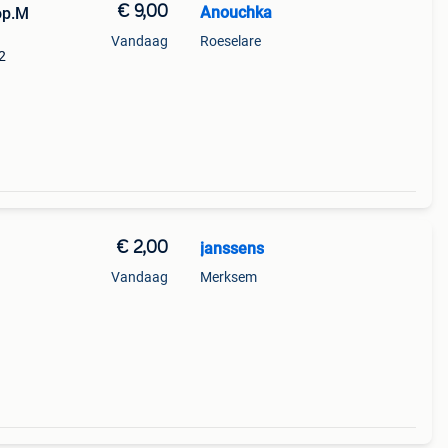
€ 9,00
Anouchka
op.M
Vandaag
Roeselare
2
€ 2,00
janssens
Vandaag
Merksem