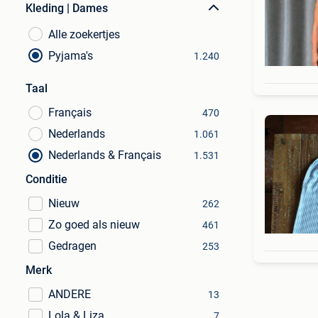
Kleding | Dames
Alle zoekertjes
Pyjama's
1.240
Taal
Français
470
Nederlands
1.061
Nederlands & Français
1.531
Conditie
Nieuw
262
Zo goed als nieuw
461
Gedragen
253
Merk
ANDERE
13
Lola & Liza
7