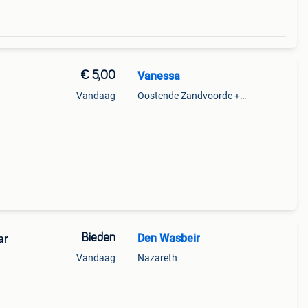
€ 5,00
Vanessa
Vandaag
Oostende Zandvoorde +Oostende
Bieden
Den Wasbeir
13 jaar
Vandaag
Nazareth