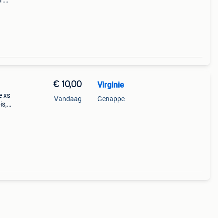
r:
bare
nlook
€ 10,00
Virginie
e xs
Vandaag
Genappe
is,