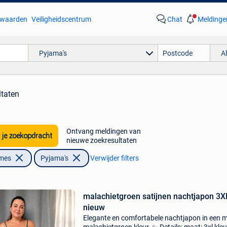
waarden
Veiligheidscentrum
Chat
Meldinge
Pyjama's
A
ltaten
Ontvang meldingen van
 je zoekopdracht
nieuwe zoekresultaten
ames
Pyjama's
Verwijder filters
malachietgroen satijnen nachtjapon 3X
nieuw
Elegante en comfortabele nachtjapon in een 