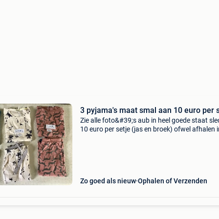
3 pyjama's maat smal aan 10 euro per 
Zie alle foto&#39;s aub in heel goede staat sle
10 euro per setje (jas en broek) ofwel afhalen 
knokke-heist na afspraak ofwel verzenden me
bpost (5,40 euro naar een postpunt bij jou in d
Zo goed als nieuw
Ophalen of Verzenden