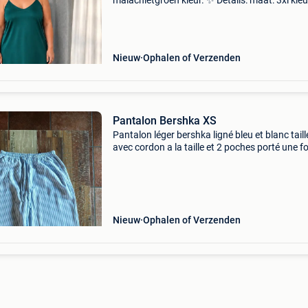
malachietgroen kleur. ✨ Details: maat: 3xl kleu
malachietgroen lengte: tot aan de knie verstel
schouderbandjes zachte, soepel vallende satij
Nieuw
Ophalen of Verzenden
Pantalon Bershka XS
Pantalon léger bershka ligné bleu et blanc taill
avec cordon a la taille et 2 poches porté une fo
état impeccable maison non fumeur
Nieuw
Ophalen of Verzenden