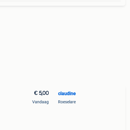
€ 5,00
claudine
Vandaag
Roeselare