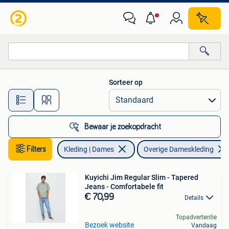
Overige Dameskleding
Sorteer op
Alle afstanden…
Bewaar je zoekopdracht
Filters
Kleding | Dames
Overige Dameskleding
Kuyichi Jim Regular Slim - Tapered
Jeans - Comfortabele fit
€ 70,99
Details
Topadvertentie
Bezoek website
Vandaag