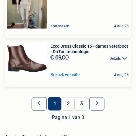
Kortenaken
4 aug 26
Ecco Dress Classic 15 - dames veterboot
- DriTan technologie
€ 69,00
Details
Bezoek website
4 aug 26
1
2
3
Pagina 1 van 3