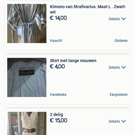
Kimono van Strafivarius. Maat L . Zwart-
wit
€ 14,00
Details
Haacht
Gisteren
Shirt met lange mouwen
€ 4,00
Details
Harelbeke
Eergisteren
2 delig
€ 15,00
Details