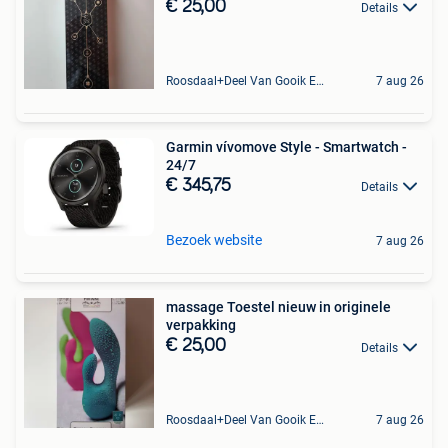
€ 25,00
Details
Roosdaal+Deel Van Gooik En Sint-Kwintens-Lennik
7 aug 26
Garmin vívomove Style - Smartwatch -
24/7
€ 345,75
Details
Bezoek website
7 aug 26
massage Toestel nieuw in originele
verpakking
€ 25,00
Details
Roosdaal+Deel Van Gooik En Sint-Kwintens-Lennik
7 aug 26