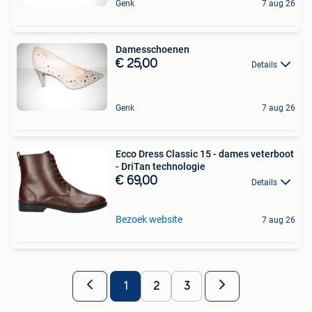
Genk
7 aug 26
Damesschoenen
€ 25,00
Details
Genk
7 aug 26
Ecco Dress Classic 15 - dames veterboot
- DriTan technologie
€ 69,00
Details
Bezoek website
7 aug 26
1
2
3