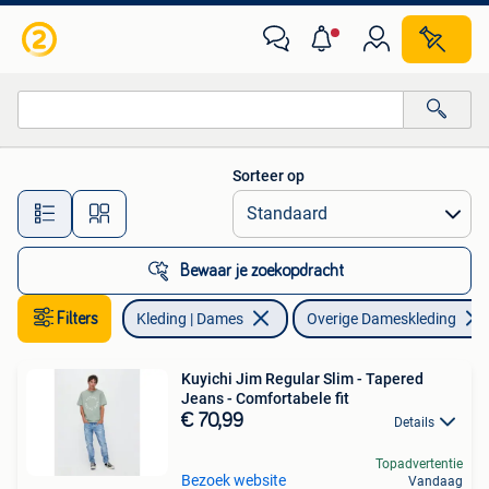
Overige Dameskleding
Sorteer op
Alle afstanden…
Bewaar je zoekopdracht
Filters
Kleding | Dames
Overige Dameskleding
Kuyichi Jim Regular Slim - Tapered
Jeans - Comfortabele fit
€ 70,99
Details
Topadvertentie
Bezoek website
Vandaag