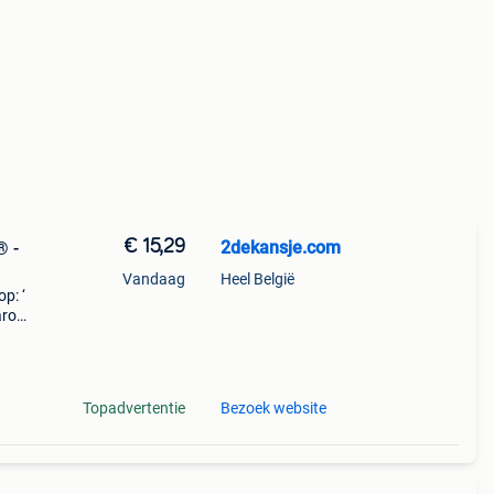
€ 15,29
2dekansje.com
® -
Vandaag
Heel België
p: ‘
aarom
ld,
o
Topadvertentie
Bezoek website