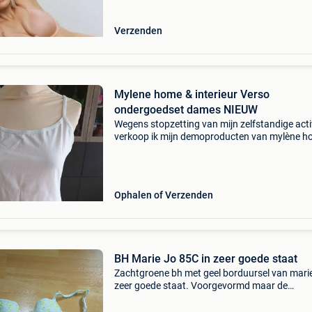
Verzenden
Mylene home & interieur Verso
ondergoedset dames NIEUW
Wegens stopzetting van mijn zelfstandige activ
verkoop ik mijn demoproducten van mylène h
interieur. ✔ Alles is nieuw en ongebruikt 📏 m
👚 verso topje nieuwprijs €16,25 → &eur
Ophalen of Verzenden
BH Marie Jo 85C in zeer goede staat
Zachtgroene bh met geel borduursel van marie 
zeer goede staat. Voorgevormd maar de
&#39;kussentjes&#39; kunnen eruit gehaald
worden. Europese maat 85c. Verzenden mogeli