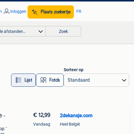
n
Inloggen
FR
Plaats zoekertje
lle afstanden…
Zoek
Sorteer op
Lijst
Foto’s
€ 12,99
2dekansje.com
® -
Vandaag
Heel België
p: ‘