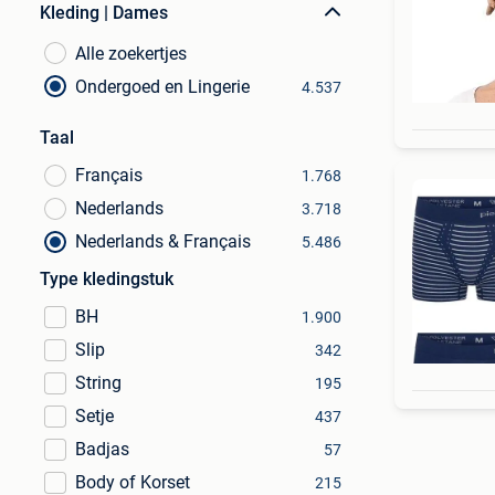
Kleding | Dames
Alle zoekertjes
Ondergoed en Lingerie
4.537
Taal
Français
1.768
Nederlands
3.718
Nederlands & Français
5.486
Type kledingstuk
BH
1.900
Slip
342
String
195
Setje
437
Badjas
57
Body of Korset
215