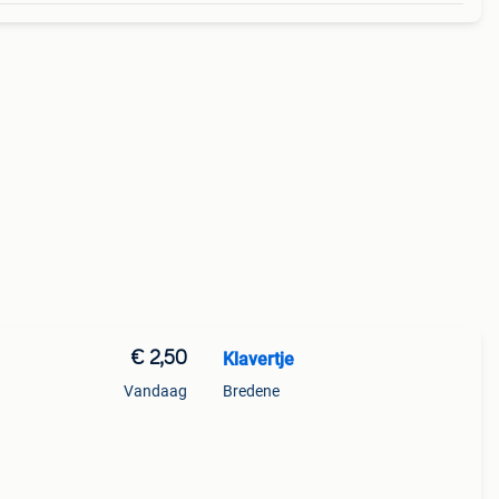
€ 2,50
Klavertje
Vandaag
Bredene