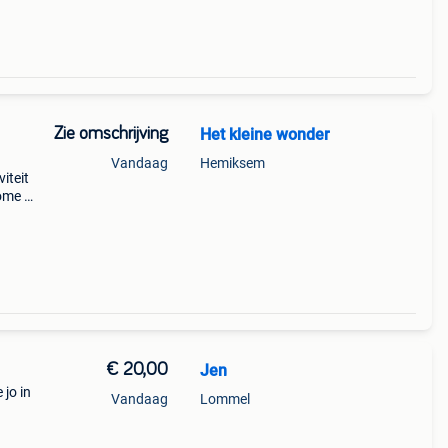
Zie omschrijving
Het kleine wonder
Vandaag
Hemiksem
iteit
ome &
aat m
€ 20,00
Jen
jo in
Vandaag
Lommel
jk in