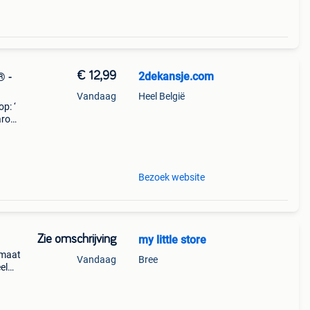
€ 12,99
2dekansje.com
® -
Vandaag
Heel België
p: ‘
aarom
ld,
o
Bezoek website
Zie omschrijving
my little store
 maat
Vandaag
Bree
el
ost