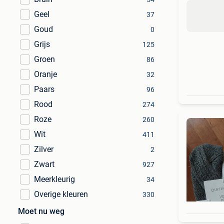
Geel
37
Goud
0
Grijs
125
Groen
86
Oranje
32
Paars
96
Rood
274
Roze
260
Wit
411
Zilver
2
Zwart
927
Meerkleurig
34
Overige kleuren
330
Moet nu weg