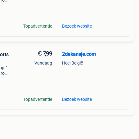
aarom
ld,
o
Topadvertentie
Bezoek website
€ 7,99
2dekansje.com
orts
Vandaag
Heel België
p: ‘
aarom
ld,
o
Topadvertentie
Bezoek website