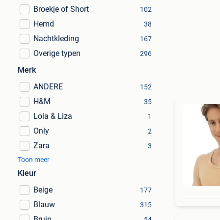
Broekje of Short
102
Hemd
38
Nachtkleding
167
Overige typen
296
Merk
ANDERE
152
H&M
35
Lola & Liza
1
Only
2
Zara
3
Toon meer
Kleur
Beige
177
Blauw
315
Bruin
54