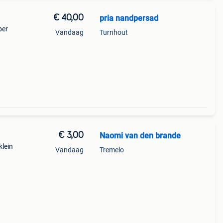
€ 40,00
pria nandpersad
per
Vandaag
Turnhout
€ 3,00
Naomi van den brande
klein
Vandaag
Tremelo