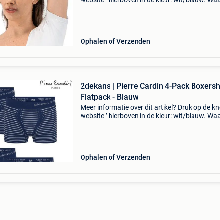
website ’ hierboven in de kleur: wit/blauw. W
bestellen bij 2dekansje.com? Voor 16:00 beste
morgen in huis binnen belgië. 1 Jaar garantie 
Ophalen of Verzenden
2dekans | Pierre Cardin 4-Pack Boxersh
Flatpack - Blauw
Meer informatie over dit artikel? Druk op de kno
website ’ hierboven in de kleur: wit/blauw. W
bestellen bij 2dekansje.com? Voor 16:00 beste
morgen in huis binnen belgië. 1 Jaar garantie 
Ophalen of Verzenden