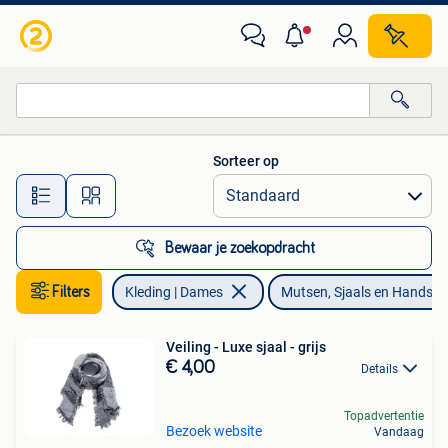
Mutsen, Sjaals en Handschoenen
Sorteer op
Alle afstanden…
Bewaar je zoekopdracht
Filters
Kleding | Dames
Mutsen, Sjaals en Handsc
Veiling - Luxe sjaal - grijs
€ 4,00
Details
Topadvertentie
Bezoek website
Vandaag