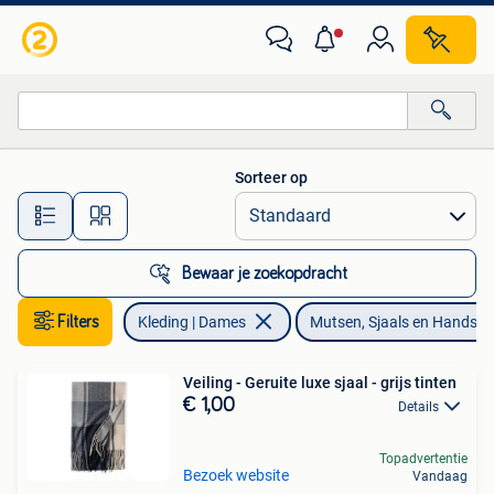
Mutsen, Sjaals en Handschoenen
Sorteer op
Alle afstanden…
Bewaar je zoekopdracht
Filters
Kleding | Dames
Mutsen, Sjaals en Handsc
Veiling - Geruite luxe sjaal - grijs tinten
€ 1,00
Details
Topadvertentie
Bezoek website
Vandaag