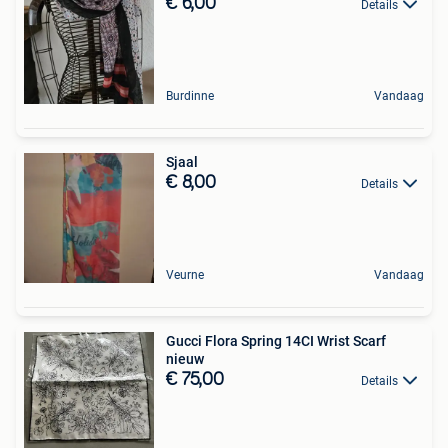
€ 6,00
Details
Burdinne
Vandaag
Sjaal
€ 8,00
Details
Veurne
Vandaag
Gucci Flora Spring 14CI Wrist Scarf
nieuw
€ 75,00
Details