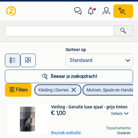
Mutsen, Sjaals en Handschoenen
Sorteer op
Alle afstanden…
Bewaar je zoekopdracht
Filters
Kleding | Dames
Mutsen, Sjaals en Handsc
Veiling - Geruite luxe sjaal - grijs tinten
€ 1,00
Details
Topadvertentie
Bezoek website
Gisteren