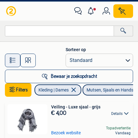
Mutsen, Sjaals en Handschoenen
Sorteer op
Alle afstanden…
Bewaar je zoekopdracht
Filters
Kleding | Dames
Mutsen, Sjaals en Handsc
Veiling - Luxe sjaal - grijs
€ 4,00
Details
Topadvertentie
Bezoek website
Vandaag