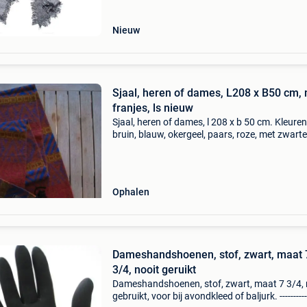
Nieuw
Sjaal, heren of dames, L208 x B50 cm,
franjes, ls nieuw
Sjaal, heren of dames, l 208 x b 50 cm. Kleuren
bruin, blauw, okergeel, paars, roze, met zwarte
franjes. Lengte 208 cm is zonder franjes, bree
50 cm maar wordt steeds dubbel geslagen zo
breedte
Ophalen
Dameshandshoenen, stof, zwart, maat 
3/4, nooit geruikt
Dameshandshoenen, stof, zwart, maat 7 3/4, 
gebruikt, voor bij avondkleed of baljurk. -----------