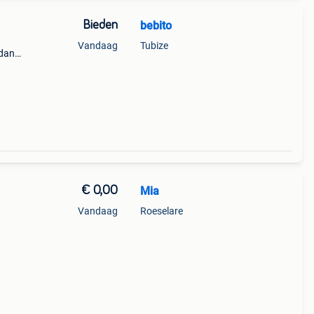
Bieden
bebito
Vandaag
Tubize
 dans
o.
jaune
€ 0,00
Mia
Vandaag
Roeselare