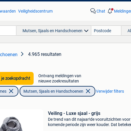
waarden
Veiligheidscentrum
Chat
Meldinge
Mutsen, Sjaals en Handschoenen
A
4.965 resultaten
schoenen
Ontvang meldingen van
 je zoekopdracht
nieuwe zoekresultaten
ames
Mutsen, Sjaals en Handschoenen
Verwijder filters
Veiling - Luxe sjaal - grijs
De trend van dit najaar!de vooruitzichten voor
komende periode zijn weer kouder. Dat beteke
dat je je warm moet aankleden. Doe dat vooral