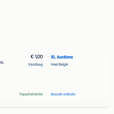
€ 1,00
XL Auctions
fit.
Vandaag
Heel België
n als
 co
Topadvertentie
Bezoek website