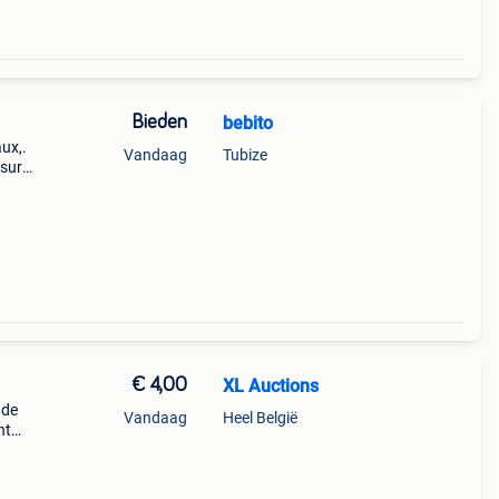
Bieden
bebito
ux,.
Vandaag
Tubize
 sur
€ 4,00
XL Auctions
 de
Vandaag
Heel België
nt
 in
t