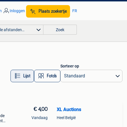
n
Inloggen
FR
Plaats zoekertje
lle afstanden…
Zoek
Sorteer op
Lijst
Foto’s
€ 4,00
XL Auctions
 de
Vandaag
Heel België
nt
 in