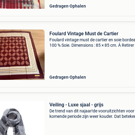
Gedragen
Ophalen
Foulard Vintage Must de Cartier
Foulard vintage must de cartier en soie bordea
100 % Soie. Dimensions : 85 × 85 cm. À Retirer
place
Gedragen
Ophalen
Veiling - Luxe sjaal - grijs
De trend van dit najaar!de vooruitzichten voor
komende periode zijn weer kouder. Dat beteke
dat je je warm moet aankleden. Doe dat vooral
stijl! Ga voor een warme en luxe uitstraling me
deze