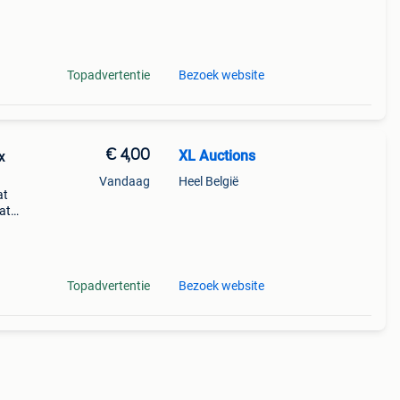
t
Topadvertentie
Bezoek website
€ 4,00
XL Auctions
x
Vandaag
Heel België
at
at
raling
x van
Topadvertentie
Bezoek website