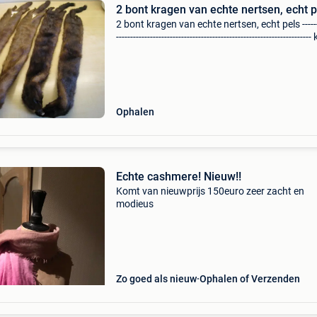
2 bont kragen van echte nertsen, echt p
2 bont kragen van echte nertsen, echt pels -------
--------------------------------------------------------------------- 
ook even rechts boven op &#39;bekijk meer
zoekertjes&#39; [5
Ophalen
Echte cashmere! Nieuw!!
Komt van nieuwprijs 150euro zeer zacht en
modieus
Zo goed als nieuw
Ophalen of Verzenden