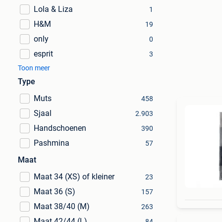
Lola & Liza
1
H&M
19
only
0
esprit
3
Toon meer
Type
Muts
458
Sjaal
2.903
Handschoenen
390
Pashmina
57
Maat
Maat 34 (XS) of kleiner
23
Maat 36 (S)
157
Maat 38/40 (M)
263
Maat 42/44 (L)
84