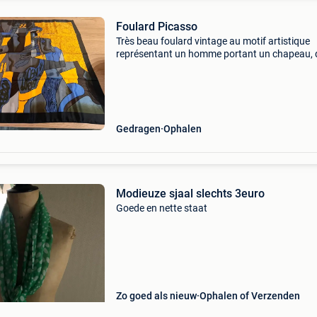
Foulard Picasso
Très beau foulard vintage au motif artistique
représentant un homme portant un chapeau,
un esprit cubiste inspiré de l’univers de picass
Très joli graphisme aux tons bleu, gris, noir et 
o
Gedragen
Ophalen
Modieuze sjaal slechts 3euro
Goede en nette staat
Zo goed als nieuw
Ophalen of Verzenden