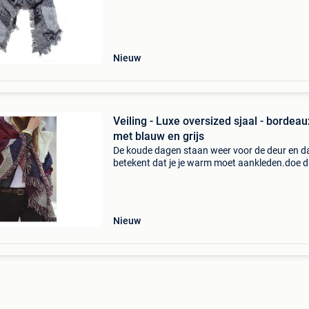
stijl! Ga voor een warme en luxe uitstraling me
deze
Nieuw
Veiling - Luxe oversized sjaal - bordeau
met blauw en grijs
De koude dagen staan weer voor de deur en d
betekent dat je je warm moet aankleden.doe d
vooral in stijl! Ga voor een warme en luxe uitst
met deze prachtige sjaal. Gemaakt van een mi
de
Nieuw