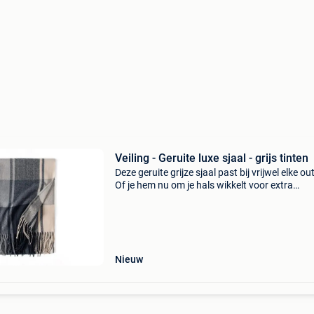
Veiling - Geruite luxe sjaal - grijs tinten
Deze geruite grijze sjaal past bij vrijwel elke out
Of je hem nu om je hals wikkelt voor extra
bescherming tegen de kou of losjes laat hange
accessoire, de sjaal voegt een vleugje klassiek
Nieuw