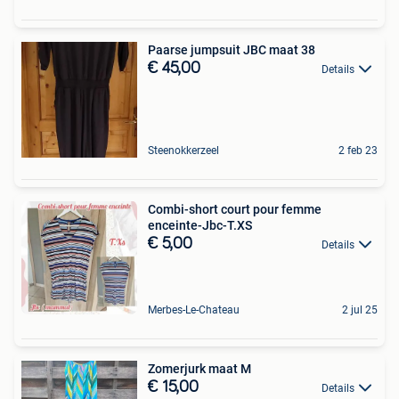
Paarse jumpsuit JBC maat 38
€ 45,00
Details
Steenokkerzeel
2 feb 23
Combi-short court pour femme
enceinte-Jbc-T.XS
€ 5,00
Details
Merbes-Le-Chateau
2 jul 25
Zomerjurk maat M
€ 15,00
Details