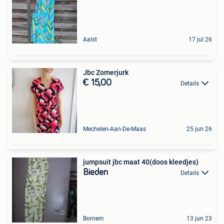
Aalst
17 jul 26
Jbc Zomerjurk
€ 15,00
Details
Mechelen-Aan-De-Maas
25 jun 26
jumpsuit jbc maat 40(doos kleedjes)
Bieden
Details
Bornem
13 jun 23