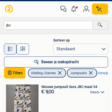
Jumpsuits
Sorteer op
Alle afstanden…
Bewaar je zoekopdracht
Filters
Kleding | Dames
Jumpsuits
Verwijder 
Nieuwe jumpsuit Sora JBC maat 34
€ 9,00
Details