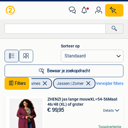
Jassen | Zomer
Sorteer op
Alle afstanden…
Bewaar je zoekopdracht
Kleding | Dames
Filters
Jassen | Zomer
Verwijder filters
ZHENZI jas lange mouwXL=54-56Maat
46/48 (XL) of groter
€ 99,95
Details
Topadvertentie