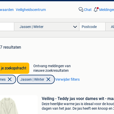
waarden
Veiligheidscentrum
Chat
Meldinge
Jassen | Winter
A
7 resultaten
Ontvang meldingen van
 je zoekopdracht
nieuwe zoekresultaten
ames
Jassen | Winter
Verwijder filters
Veiling - Teddy jas voor dames wit - ma
Deze heerlijke warme jas is ideaal voor de kou
dagen van het jaar. De jas heeft een knoop en 
zakken en een teddy design. Deze mag niet