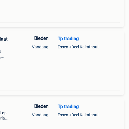
Bieden
Tp trading
Maat
Vandaag
Essen +Deel Kalmthout
s
,
nd
Bieden
Tp trading
l op
Vandaag
Essen +Deel Kalmthout
erland
erken