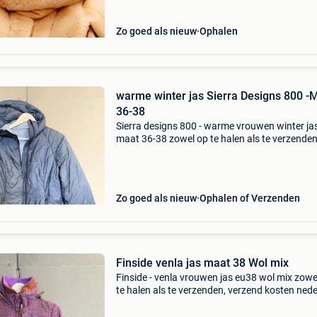
Zo goed als nieuw
Ophalen
warme winter jas Sierra Designs 800 -
36-38
Sierra designs 800 - warme vrouwen winter ja
maat 36-38 zowel op te halen als te verzenden
verzend kosten nederland pakket 6,95 , verze
kosten belgie,12,00 als zakelijke verkoper (kvk
nummer 90652
Zo goed als nieuw
Ophalen of Verzenden
Finside venla jas maat 38 Wol mix
Finside - venla vrouwen jas eu38 wol mix zowe
te halen als te verzenden, verzend kosten ned
pakket 6,95 , verzend kosten belgie,12,00 als
zakelijke verkoper (kvk nummer 90652495) w