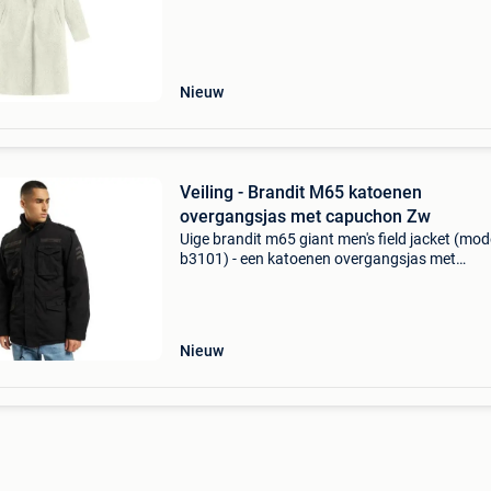
ontbreken in je garderobe! De maat valt klein,
inhoud d
Nieuw
Veiling - Brandit M65 katoenen
overgangsjas met capuchon Zw
Uige brandit m65 giant men's field jacket (mod
b3101) - een katoenen overgangsjas met
capuchon, verkrijgbaar in zwart of marinebla
Premium veldjas met een uitneembare binnenj
Heavy-duty ka
Nieuw