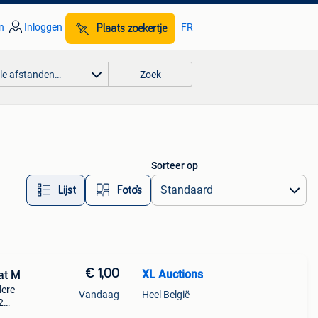
n
Inloggen
FR
Plaats zoekertje
lle afstanden…
Zoek
Sorteer op
Lijst
Foto’s
€ 1,00
XL Auctions
at M
dere
Vandaag
Heel België
2