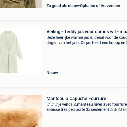
Zo goed als nieuw
Ophalen of Verzenden
Veiling - Teddy jas voor dames wit - ma
Deze heerlijke warme jas is ideaal voor de kou
dagen van het jaar. De jas heeft een knoop en 
zakken en een teddy design. Deze mag niet
ontbreken in je garderobe! De maat valt klein,
inhoud d
Nieuw
Manteau à Capuche Fourrure
🚩🚩🚩je vends ⚠️manteau hiver avec fourrure
épaisse très peu porté 3x seulement ⚠️⚠️⚠️taill
/m petit (38) 🚩🚩🚩mondial relais et autre a
de ce genre s&#39;abstenir (pas d&#39;envoi