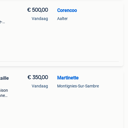
€ 500,00
Corencoo
Vandaag
Aalter
e-
o
€ 350,00
Martinette
aille
Vandaag
Montignies-Sur-Sambre
aison
nne