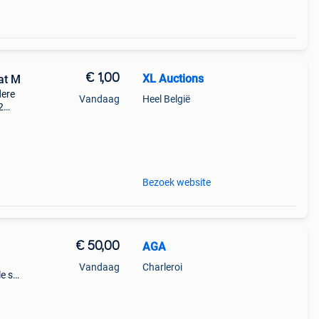
€ 1,00
XL Auctions
at M
dere
Vandaag
Heel België
2
 wat
Bezoek website
€ 50,00
AGA
Vandaag
Charleroi
e s
rnaque
)