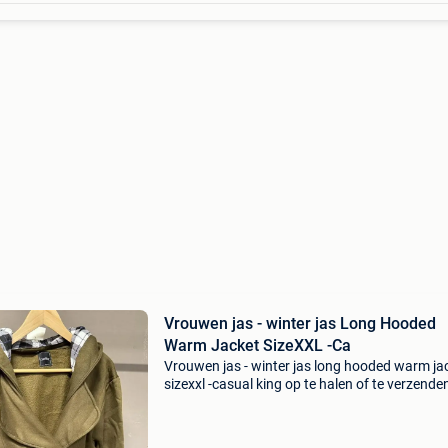
Vrouwen jas - winter jas Long Hooded
Warm Jacket SizeXXL -Ca
Vrouwen jas - winter jas long hooded warm ja
sizexxl -casual king op te halen of te verzenden
zakelijke verkoper (kvk nummer 90652495) w
wij uitsluitend met betalingen via overboeking 