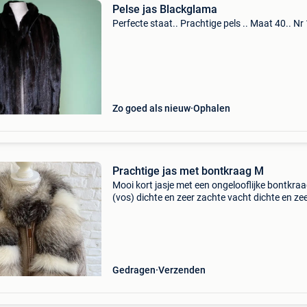
Pelse jas Blackglama
Perfecte staat.. Prachtige pels .. Maat 40.. Nr
Zo goed als nieuw
Ophalen
Prachtige jas met bontkraag M
Mooi kort jasje met een ongelooflijke bontkra
(vos) dichte en zeer zachte vacht dichte en ze
zachte vacht maat m, slanke ritssluiting
afmetingen in cm: lengte 60 schouders 40 m
56 oksels 48 z
Gedragen
Verzenden