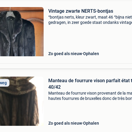
Vintage zwarte NERTS-bontjas
°bontjas nerts, kleur zwart, maat 46 °bijna niet
gedragen, in zeer goede staat ondanks vintag
leeftijd °op originele kleerhanger van menuett
berghaus °originele geborduurde voering met
bloemenmotief
Zo goed als nieuw
Ophalen
Manteau de fourrure vison parfait état t
 weg
40/42
Manteau de fourrure vison provenant de la m
hautes fourrures de bruxelles donc de très bo
qualité
Zo goed als nieuw
Ophalen