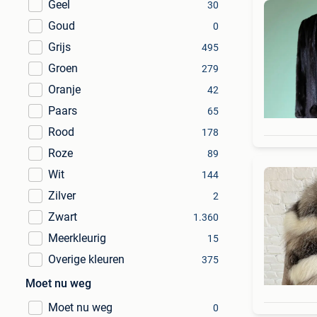
Geel
30
Goud
0
Grijs
495
Groen
279
Oranje
42
Paars
65
Rood
178
Roze
89
Wit
144
Zilver
2
Zwart
1.360
Meerkleurig
15
Overige kleuren
375
Moet nu weg
Moet nu weg
0