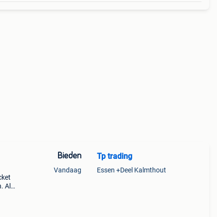
Bieden
Tp trading
Vandaag
Essen +Deel Kalmthout
cket
. Als
erken
(b