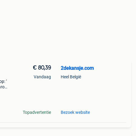
€ 80,39
2dekansje.com
Vandaag
Heel België
p: ‘
aarom
ld,
o
Topadvertentie
Bezoek website