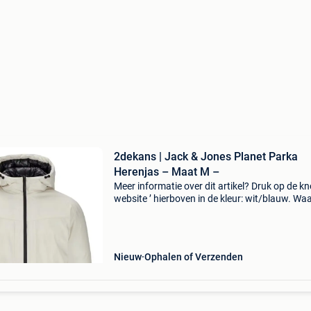
2dekans | Jack & Jones Planet Parka
Herenjas – Maat M –
Meer informatie over dit artikel? Druk op de kno
website ’ hierboven in de kleur: wit/blauw. W
bestellen bij 2dekansje.com? Voor 16:00 beste
morgen in huis binnen belgië. 1 Jaar garantie 
Nieuw
Ophalen of Verzenden