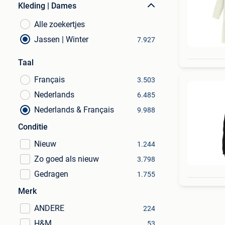
Kleding | Dames
Alle zoekertjes
Jassen | Winter
7.927
Taal
Français
3.503
Nederlands
6.485
Nederlands & Français
9.988
Conditie
Nieuw
1.244
Zo goed als nieuw
3.798
Gedragen
1.755
Merk
ANDERE
224
H&M
53