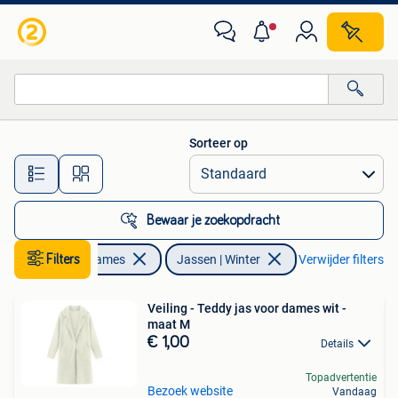
Jassen | Winter
Sorteer op
Alle afstanden…
Bewaar je zoekopdracht
Kleding | Dames
Filters
Jassen | Winter
Verwijder filters
Veiling - Teddy jas voor dames wit -
maat M
€ 1,00
Details
Topadvertentie
Bezoek website
Vandaag