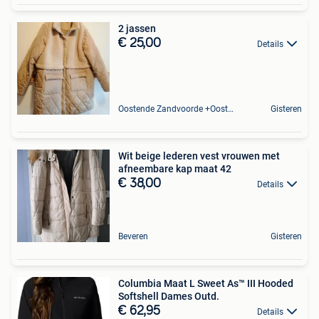
2 jassen
€ 25,00
Details
Oostende Zandvoorde +Oostende
Gisteren
Wit beige lederen vest vrouwen met
afneembare kap maat 42
€ 38,00
Details
Beveren
Gisteren
Columbia Maat L Sweet As™ III Hooded
Softshell Dames Outd.
€ 62,95
Details